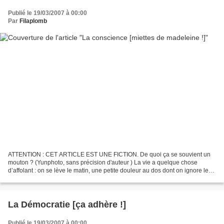
Publié le 19/03/2007 à 00:00
Par
Filaplomb
ATTENTION : CET ARTICLE EST UNE FICTION. De quoi ça se souvient un
mouton ? (Yunphoto, sans précision d'auteur ) La vie a quelque chose
d’affolant : on se lève le matin, une petite douleur au dos dont on ignore le
pourquoi mais qui vous habite tout le...
La Démocratie [ça adhère !]
Publié le 19/03/2007 à 00:00