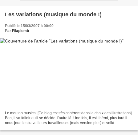
Les variations (musique du monde !)
Publié le 15/03/2007 à 00:00
Par
Filaplomb
Le mouton musical [Ce blog est très cohérent dans le choix des illustrations].
Bon, il va falloir qu'il se décide, l'autre là. Une fois, il est libéral, plus tard il
nous joue les travailleurs-travailleuses [mais version plus] et voilà
maintenant qu'il...