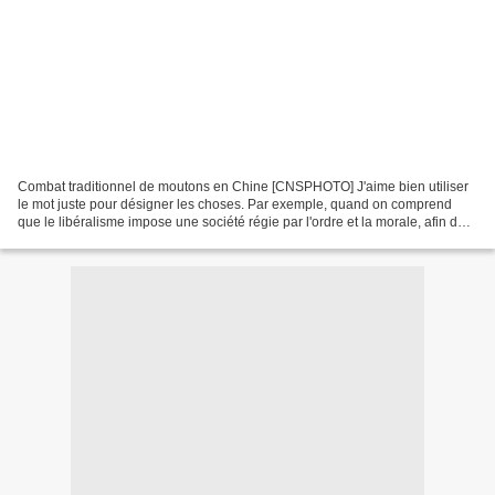
Combat traditionnel de moutons en Chine [CNSPHOTO] J'aime bien utiliser
le mot juste pour désigner les choses. Par exemple, quand on comprend
que le libéralisme impose une société régie par l'ordre et la morale, afin de
permettre le bon déroulement des...