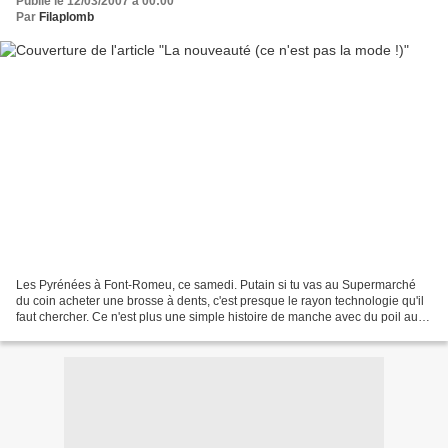
Publié le 12/03/2007 à 00:00
Par
Filaplomb
Les Pyrénées à Font-Romeu, ce samedi. Putain si tu vas au Supermarché
du coin acheter une brosse à dents, c'est presque le rayon technologie qu'il
faut chercher. Ce n'est plus une simple histoire de manche avec du poil au
bout. Il faut à présent que les...