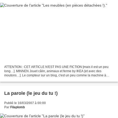
ATTENTION : CET ARTICLE N'EST PAS UNE FICTION [mais il est un peu
long…]. MINNEN Jouet câlin, animaux et ferme by IKEA [et avec des
moutons…]. Le compteur sur un blog, c'est un peu comme la machine à
porte de chez IKEA. Vous savez, ce bras de robot qui...
La parole (le jeu du tu !)
Publié le 16/03/2007 à 00:00
Par
Filaplomb