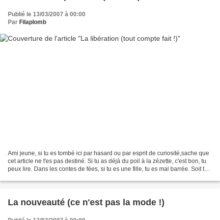
Publié le 13/03/2007 à 00:00
Par
Filaplomb
Ami jeune, si tu es tombé ici par hasard ou par esprit de curiosité,sache que
cet article ne t'es pas destiné. Si tu as déjà du poil à la zézette, c'est bon, tu
peux lire. Dans les contes de fées, si tu es une fille, tu es mal barrée. Soit tu
es la pouffe...
La nouveauté (ce n'est pas la mode !)