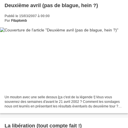
Deuxième avril (pas de blague, hein ?)
Publié le 15/03/2007 à 00:00
Par
Filaplomb
Un mouton avec une selle dessus [ça c'est de la légende !] Vous vous
souvenez des semaines d'avant le 21 avril 2002 ? Comment les sondages
nous ont leurrés en présentant les résultats éventuels du deuxième tour ?
Jospin allait rétamer Chirac, c'est sûr,...
La libération (tout compte fait !)