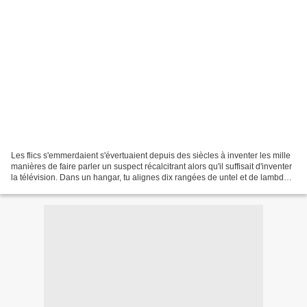
Les flics s'emmerdaient s'évertuaient depuis des siècles à inventer les mille
manières de faire parler un suspect récalcitrant alors qu'il suffisait d'inventer
la télévision. Dans un hangar, tu alignes dix rangées de untel et de lambda
[Monsieur Tout...