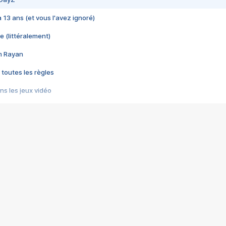
 a 13 ans (et vous l'avez ignoré)
e (littéralement)
im Rayan
 toutes les règles
s les jeux vidéo
us choquant de Rockstar ? - Le scandale BULLY
e plus moche de Steam
du RÊVE tourne au CAUCHEMAR
pendant 8 heures
it… à tort
umiliés par un jeu vidéo
ire - Final Fantasy 8