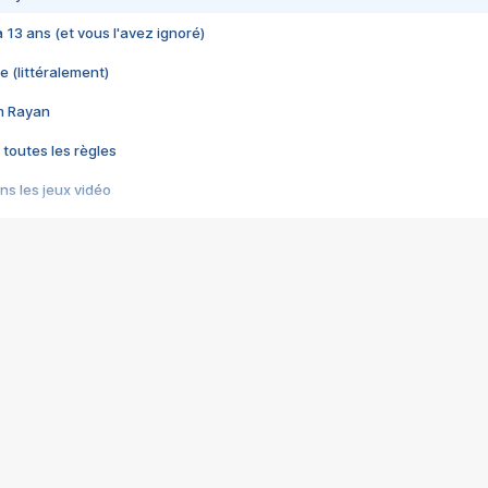
 a 13 ans (et vous l'avez ignoré)
e (littéralement)
im Rayan
 toutes les règles
s les jeux vidéo
us choquant de Rockstar ? - Le scandale BULLY
e plus moche de Steam
du RÊVE tourne au CAUCHEMAR
pendant 8 heures
it… à tort
umiliés par un jeu vidéo
ire - Final Fantasy 8