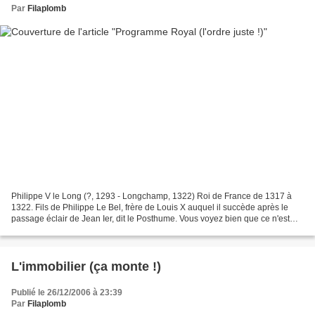
Par
Filaplomb
Philippe V le Long (?, 1293 - Longchamp, 1322) Roi de France de 1317 à
1322. Fils de Philippe Le Bel, frère de Louis X auquel il succède après le
passage éclair de Jean Ier, dit le Posthume. Vous voyez bien que ce n'est
pas logique. Sujet : l'apprentissage...
L'immobilier (ça monte !)
Publié le 26/12/2006 à 23:39
Par
Filaplomb