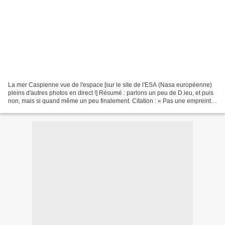
La mer Caspienne vue de l'espace [sur le site de l'ESA (Nasa européenne)
pleins d'autres photos en direct !] Résumé : parlons un peu de D.ieu, et puis
non, mais si quand même un peu finalement. Citation : « Pas une empreinte
partielle, même pas une mèche...