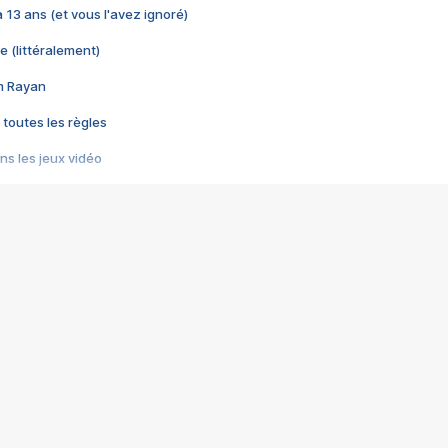
 a 13 ans (et vous l'avez ignoré)
e (littéralement)
im Rayan
 toutes les règles
s les jeux vidéo
us choquant de Rockstar ? - Le scandale BULLY
e plus moche de Steam
du RÊVE tourne au CAUCHEMAR
pendant 8 heures
it… à tort
umiliés par un jeu vidéo
ire - Final Fantasy 8
ti un empire - Age of Empires