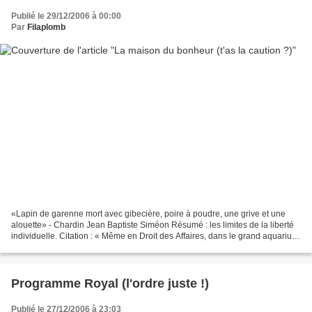
Publié le 29/12/2006 à 00:00
Par
Filaplomb
«Lapin de garenne mort avec gibecière, poire à poudre, une grive et une
alouette» - Chardin Jean Baptiste Siméon Résumé : les limites de la liberté
individuelle. Citation : « Même en Droit des Affaires, dans le grand aquarium
où nagent ensemble les requins,...
Programme Royal (l'ordre juste !)
Publié le 27/12/2006 à 23:03