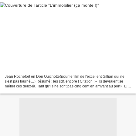
Jean Rochefort en Don Quichotte(pour le film de l'excellent Gillian qui ne
s'est pas tourné…) Résumé : les sdf, encore ! Citation : « Ils devraient se
méfier ces deux-là. Tant qu'ils ne sont pas cinq cent en arrivant au port». Elle
a de la chance Madame...