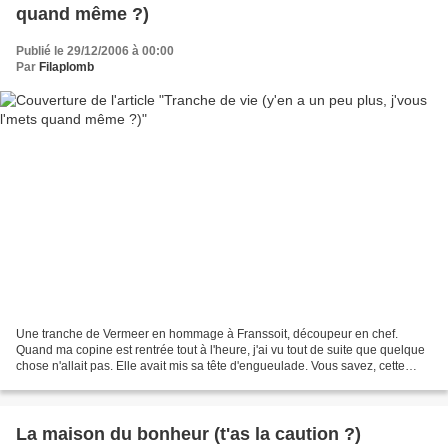
quand même ?)
Publié le 29/12/2006 à 00:00
Par
Filaplomb
Une tranche de Vermeer en hommage à Franssoit, découpeur en chef.
Quand ma copine est rentrée tout à l'heure, j'ai vu tout de suite que quelque
chose n'allait pas. Elle avait mis sa tête d'engueulade. Vous savez, cette
expression qu'elles prennent juste...
La maison du bonheur (t'as la caution ?)