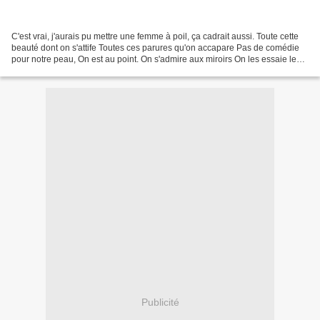
C'est vrai, j'aurais pu mettre une femme à poil, ça cadrait aussi. Toute cette
beauté dont on s'attife Toutes ces parures qu'on accapare Pas de comédie
pour notre peau, On est au point. On s'admire aux miroirs On les essaie les
tailles en-d’ssous On les...
Publicité