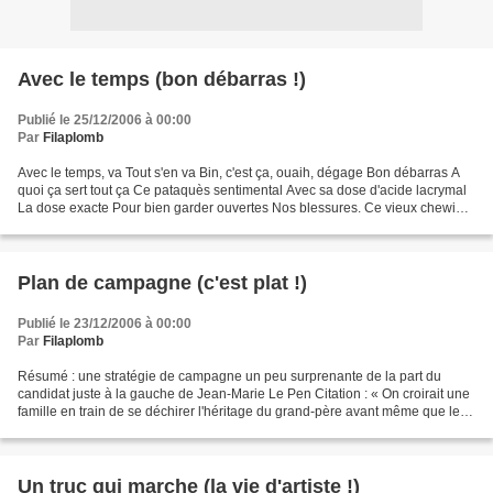
Avec le temps (bon débarras !)
Publié le 25/12/2006 à 00:00
Par
Filaplomb
Avec le temps, va Tout s'en va Bin, c'est ça, ouaih, dégage Bon débarras A
quoi ça sert tout ça Ce pataquès sentimental Avec sa dose d'acide lacrymal
La dose exacte Pour bien garder ouvertes Nos blessures. Ce vieux chewing
gum émotionnel Dont la mémoire...
Plan de campagne (c'est plat !)
Publié le 23/12/2006 à 00:00
Par
Filaplomb
Résumé : une stratégie de campagne un peu surprenante de la part du
candidat juste à la gauche de Jean-Marie Le Pen Citation : « On croirait une
famille en train de se déchirer l'héritage du grand-père avant même que le
médecin ait déclaré le décès officiel»....
Un truc qui marche (la vie d'artiste !)