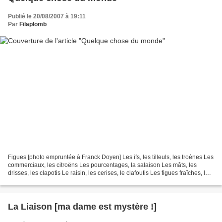
Publié le 20/08/2007 à 19:11
Par
Filaplomb
Figues [photo empruntée à Franck Doyen] Les ifs, les tilleuls, les troènes Les
commerciaux, les citroëns Les pourcentages, la salaison Les mâts, les
drisses, les clapotis Le raisin, les cerises, le clafoutis Les figues fraîches, les
frondaisons Les matinées...
La Liaison [ma dame est mystère !]