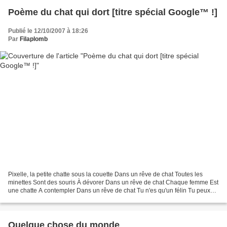
Poème du chat qui dort [titre spécial Google™ !]
Publié le 12/10/2007 à 18:26
Par
Filaplomb
Pixelle, la petite chatte sous la couette Dans un rêve de chat Toutes les
minettes Sont des souris À dévorer Dans un rêve de chat Chaque femme Est
une chatte A contempler Dans un rêve de chat Tu n'es qu'un félin Tu peux
toujours courir Pour les attra...
Quelque chose du monde