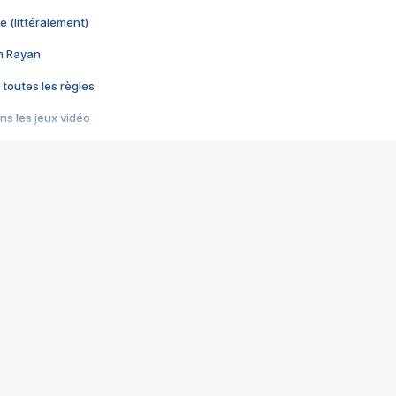
e (littéralement)
im Rayan
 toutes les règles
s les jeux vidéo
us choquant de Rockstar ? - Le scandale BULLY
e plus moche de Steam
du RÊVE tourne au CAUCHEMAR
pendant 8 heures
it… à tort
umiliés par un jeu vidéo
ire - Final Fantasy 8
ti un empire - Age of Empires