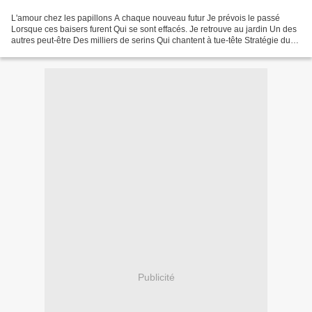
L'amour chez les papillons A chaque nouveau futur Je prévois le passé
Lorsque ces baisers furent Qui se sont effacés. Je retrouve au jardin Un des
autres peut-être Des milliers de serins Qui chantent à tue-tête Stratégie du
plus près Cours-y vite, cours-y...
Publicité