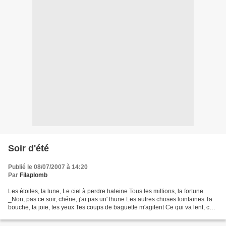
Soir d'été
Publié le 08/07/2007 à 14:20
Par
Filaplomb
Les étoiles, la lune, Le ciel à perdre haleine Tous les millions, la fortune
_Non, pas ce soir, chérie, j'ai pas un' thune Les autres choses lointaines Ta
bouche, ta joie, tes yeux Tes coups de baguette m'agitent Ce qui va lent, ce
qui va vite Ta cendre...