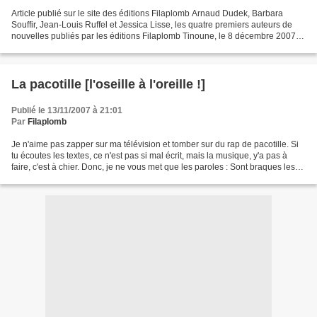
Article publié sur le site des éditions Filaplomb Arnaud Dudek, Barbara
Souffir, Jean-Louis Ruffel et Jessica Lisse, les quatre premiers auteurs de
nouvelles publiés par les éditions Filaplomb Tinoune, le 8 décembre 2007 [à
propos de «Florence» de Jean-Louis...
La pacotille [l'oseille à l'oreille !]
Publié le 13/11/2007 à 21:01
Par
Filaplomb
Je n'aime pas zapper sur ma télévision et tomber sur du rap de pacotille. Si
tu écoutes les textes, ce n'est pas si mal écrit, mais la musique, y'a pas à
faire, c'est à chier. Donc, je ne vous met que les paroles : Sont braques les
mecs Qui braquent des...