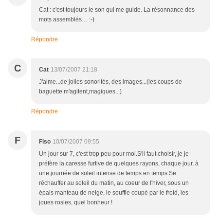
Cat : c'est toujours le son qui me guide. La résonnance des
mots assemblés… :-)
Répondre
C
Cat
13/07/2007 21:18
J'aime...de jolies sonorités, des images...(les coups de
baguette m'agitent,magiques...)
Répondre
F
Fiso
10/07/2007 09:55
Un jour sur 7, c'est trop peu pour moi.S'il faut choisir, je je
préfère la caresse furtive de quelques rayons, chaque jour, à
une journée de soleil intense de temps en temps.Se
réchauffer au soleil du matin, au coeur de l'hiver, sous un
épais manteau de neige, le souffle coupé par le froid, les
joues rosies, quel bonheur !