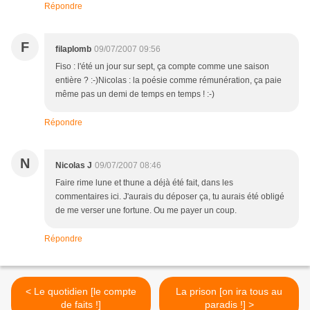
Répondre
F
filaplomb
09/07/2007 09:56
Fiso : l'été un jour sur sept, ça compte comme une saison
entière ? :-)Nicolas : la poésie comme rémunération, ça paie
même pas un demi de temps en temps ! :-)
Répondre
N
Nicolas J
09/07/2007 08:46
Faire rime lune et thune a déjà été fait, dans les
commentaires ici. J'aurais du déposer ça, tu aurais été obligé
de me verser une fortune. Ou me payer un coup.
Répondre
< Le quotidien [le compte
La prison [on ira tous au
de faits !]
paradis !] >