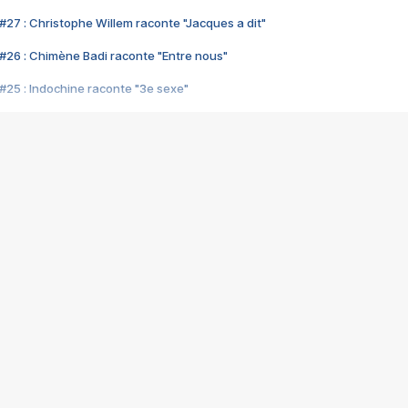
#27 : Christophe Willem raconte "Jacques a dit"
#26 : Chimène Badi raconte "Entre nous"
#25 : Indochine raconte "3e sexe"
#24 : Zaho raconte "C'est chelou"
#23 : Patrick Bruel raconte "Au café des délices"
#22 : Kyo raconte "Le chemin"
#21 : Nolwenn Leroy raconte "Cassé"
#20 : Patrick Hernandez raconte "Born to be alive"
#19 : Lorie raconte "Près de moi"
#18 : Michael Jones raconte "A nos actes manqués" (avec Jean-Jacque
#17 : Khaled raconte "Aïcha"
#16 : Corneille raconte "Parce qu'on vient de loin"