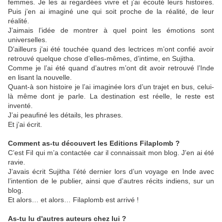
femmes. Je les ai regardées vivre et j’ai écouté leurs histoires.
Puis j’en ai imaginé une qui soit proche de la réalité, de leur
réalité.
J’aimais l’idée de montrer à quel point les émotions sont
universelles.
D’ailleurs j’ai été touchée quand des lectrices m’ont confié avoir
retrouvé quelque chose d’elles-mêmes, d’intime, en Sujitha.
Comme je l’ai été quand d’autres m’ont dit avoir retrouvé l’Inde
en lisant la nouvelle.
Quant-à son histoire je l’ai imaginée lors d’un trajet en bus, celui-
là même dont je parle. La destination est réelle, le reste est
inventé.
J’ai peaufiné les détails, les phrases.
Et j’ai écrit.
Comment as
-tu découvert les Editions Fi
laplomb ?
C’est Fil qui m’a contactée car il connaissait mon blog. J’en ai été
ravie.
J’avais écrit Sujitha l’été dernier lors d’un voyage en Inde avec
l’intention de le publier, ainsi que d’autres récits indiens, sur un
blog.
Et alors… et alors… Filaplomb est arrivé !
As-tu lu d'autres auteurs chez lui ?