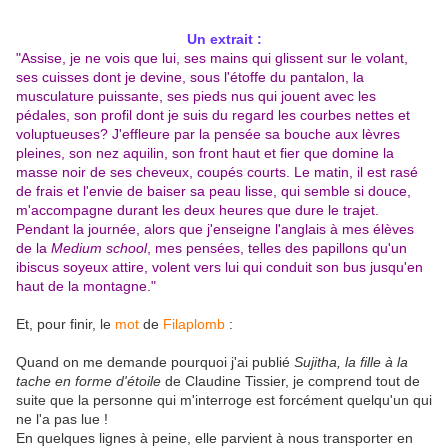
Un extrait :
"Assise, je ne vois que lui, ses mains qui glissent sur le volant,
ses cuisses dont je devine, sous l'étoffe du pantalon, la
musculature puissante, ses pieds nus qui jouent avec les
pédales, son profil dont je suis du regard les courbes nettes et
voluptueuses? J'effleure par la pensée sa bouche aux lèvres
pleines, son nez aquilin, son front haut et fier que domine la
masse noir de ses cheveux, coupés courts. Le matin, il est rasé
de frais et l'envie de baiser sa peau lisse, qui semble si douce,
m'accompagne durant les deux heures que dure le trajet.
Pendant la journée, alors que j'enseigne l'anglais à mes élèves
de la
Medium school
, mes pensées, telles des papillons qu'un
ibiscus soyeux attire, volent vers lui qui conduit son bus jusqu'en
haut de la montagne."
Et, pour finir, le
mot
de
Filaplomb
:
Quand on me demande pourquoi j'ai publié
Sujitha, la fille à la
tache en forme d'étoile
de Claudine Tissier, je comprend tout de
suite que la personne qui m'interroge est forcément quelqu'un qui
ne l'a pas lue !
En quelques lignes à peine, elle parvient à nous transporter en