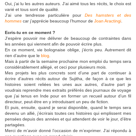
Oui, j’ai lu les autres auteurs. J’ai aimé tous les récits, le choix est
varié et tous sont de qualité.
J’ai une tendresse particulière pour
Des
ham
sters et des
hommes
car j’apprécie beaucoup l’humour de
Joan Aractingi
.
Ecris-tu en ce moment ?
J’espère pouvoir me délivrer de beaucoup de contraintes dans
les années qui viennent afin de pouvoir écrire plus.
En ce moment, vie bolognaise oblige, j’écris peu. Autrement dit
rien d’autre que le
blog
.
Mais à partir de la semaine prochaine mon emploi du temps sera
considérablement allégé, et ceci pour plusieurs mois.
Mes projets les plus concrets sont d’une part de continuer à
écrire d’autres récits autour de Sujitha, de façon à ce que les
histoires soient reliées les unes aux autres, d’autre part je
voudrais reprendre mes extraits préférés des journaux de voyage
que j’ai tenus en Inde pour en former un recueil autour d’un fil
directeur, peut-être en y introduisant un peu de fiction.
Et puis, ensuite, quand je serai disponible, quand le temps sera
devenu un allié, j’écrirais toutes ces histoires qui emplissent mes
pensées depuis des années et qui attendent de voir le jour, d’être
partagées.
Merci de m’avoir donné l’occasion de m’exprimer. J’ai répondu à