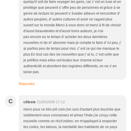
quelqu'il soit de faire voyager les gens, car c' est un luxe et un
privilège que peuvent s' offrir peu de personnes et gràce à se
genre de lecture ils peuvent s' évader ailleurs et rencontrer d'
autres peuples, d' autres cultures et avoir un ragard plus
ouvert sur le monde.Merci à vous donc et merci à fil de choisir
d'aussi beauxtextes et d'aussi bons auteurs, je n'ai
pas encore eu le temps d' acheter les deux dernières
nouvelles ni de m' abonner mais je compte le faire d' ici peu, j'
ai parfois peu de temps pour moi, c' est ce qui me manque le
plus.En tout cas des six nouvelles que j' ai lu, c' est celle que
je préfère mais elles ont toutes leur charme et leur
authenticité et abordent des registres différents, on ne s' en
lasse pas.
Répondre
C
céleste
21/05/2008 17:12
merci pour ce très joli com.j'en suis d'autant plus touchée que
visiblement vous connaissez et aimez l'Inde.j'ai conçu cette
nouvelle comme un récit indien, en m'appliqant à respecter
les codes, les tabous, la mentalité des habitants de ce pays