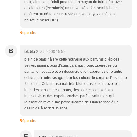
que j'aime tant.c'était pour moi un moyen de faire découvrir
aux lecteurs (éventuels) un univers à la fois semblable et
différent du nôtre.je suis ravie que vous ayez aimé cette
nouvelle.merci Fil :-)
Répondre
B
blabla
21/05/2008 15:52
plein de plaisir à lire cette nouvelle aux parfums d' épices,
vétiver, jasmin, bois d'agar, calamus, rose, tubéreuse ou
santal. on voyage et on découvre et on apprends une autre
culture, un autre visage.Pour les indiens le corps et l' esprit ne
font qu'un.Cela transparait très bien dans cette nouvelle, l'
inde des sens et des tabous, des silences, des désirs
inassouvis et des espoirs cachés parfois vain mais qui
laissent entrevoir une petite lucarne de lumière face à un
destin déjà écrit d' avance.
Répondre
E