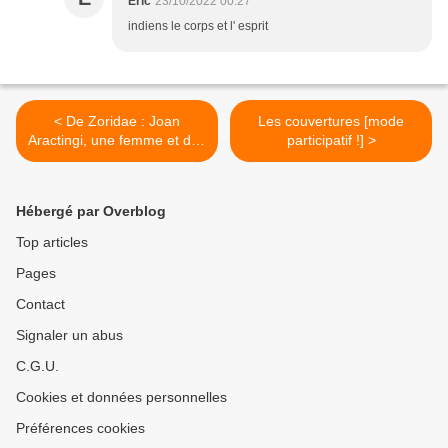
Eric
23/10/2022 00:27
indiens le corps et l' esprit
< De Zoridae : Joan
Les couvertures [mode
Aractingi, une femme et des
participatif !] >
hamsters
Hébergé par Overblog
Top articles
Pages
Contact
Signaler un abus
C.G.U.
Cookies et données personnelles
Préférences cookies