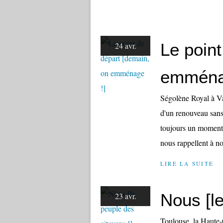
Le point
24 avr.
emména
Ségolène Royal à Val
d'un renouveau sans 
toujours un moment 
nous rappellent à not
LIRE LA SUITE
Nous [le
23 avr.
Toulouse, la Haute-