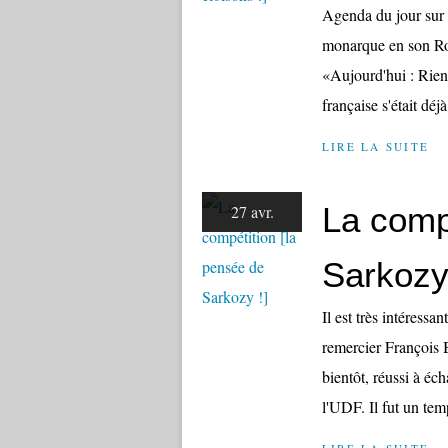
Agenda du jour sur 
monarque en son Roy
«Aujourd'hui : Rien»
française s'était dé
LIRE LA SUITE
La comp
27 avr.
Sarkozy 
Il est très intéressa
remercier François 
bientôt, réussi à éc
l'UDF. Il fut un temp