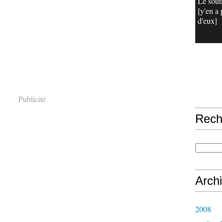
Le sout
[y'en a 
d'eux]
Publicité
Rech
Arch
2008