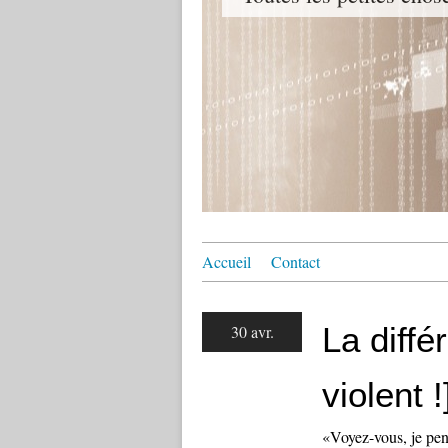
Accueil
Contact
La diffé
30 avr.
violent !
«Voyez-vous, je pens