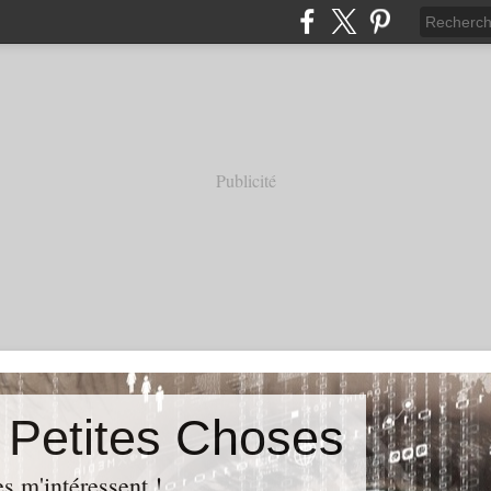
Publicité
s Petites Choses
es m'intéressent !