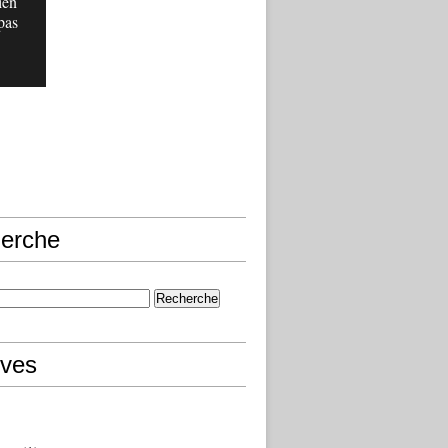
ien
pas
erche
ives