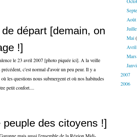
Octo
Sept
Août
 de départ [demain, on
Juille
Mai
(
ge !]
Avril
Mars
ence le 23 avril 2007 [photo piquée ici]. A la veille
Janvi
précédent, c'est normal d'avoir un peu peur. Il y a
2007
où les questions nous submergent et où nos habitudes
2006
re petit confort....
 peuple des citoyens !]
Garonne mais aussi l'ensemble de la Région Midi-