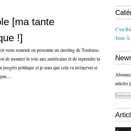
Caté
le [ma tante
C'est Ri
ue !]
Texte À
est venu soutenir en personne au meeting de Toulouse.
News
on de montrer la voie aux américains et de reprendre la
du progrès politique et je sens que cela va m'énerver si
Abonnez-
pas....
articles 
Artic