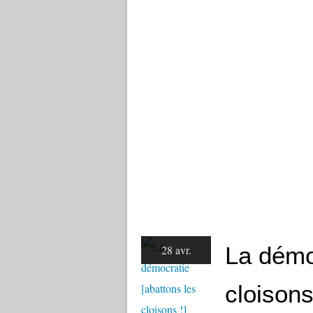
La démo
28 avr.
cloisons