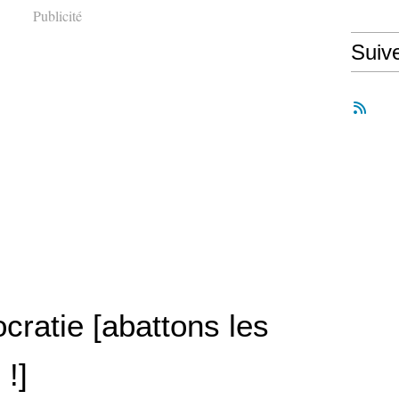
Publicité
Suiv
cratie [abattons les
 !]