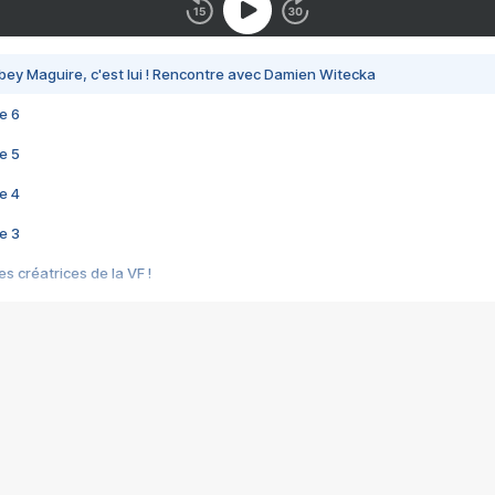
bey Maguire, c'est lui ! Rencontre avec Damien Witecka
e 6
e 5
e 4
e 3
s créatrices de la VF !
e 2
e 1
e Mektoub My Love arrive enfin ! Rencontre avec Shaïn Boumedine et Sal
i : après Toni en famille
elle réalise le bouleversant Dites lui que je l'aime