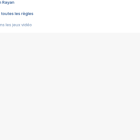
im Rayan
 toutes les règles
s les jeux vidéo
us choquant de Rockstar ? - Le scandale BULLY
e plus moche de Steam
du RÊVE tourne au CAUCHEMAR
pendant 8 heures
it… à tort
umiliés par un jeu vidéo
ire - Final Fantasy 8
ti un empire - Age of Empires
story DOFUS
tard, il crée l'un des pires jeux de tous les temps, MindsEye.