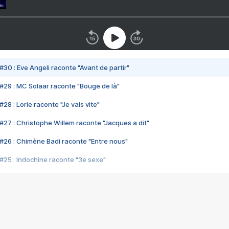
#30 : Eve Angeli raconte "Avant de partir"
#29 : MC Solaar raconte "Bouge de là"
28 : Lorie raconte "Je vais vite"
#27 : Christophe Willem raconte "Jacques a dit"
#26 : Chimène Badi raconte "Entre nous"
#25 : Indochine raconte "3e sexe"
#24 : Zaho raconte "C'est chelou"
#23 : Patrick Bruel raconte "Au café des délices"
#22 : Kyo raconte "Le chemin"