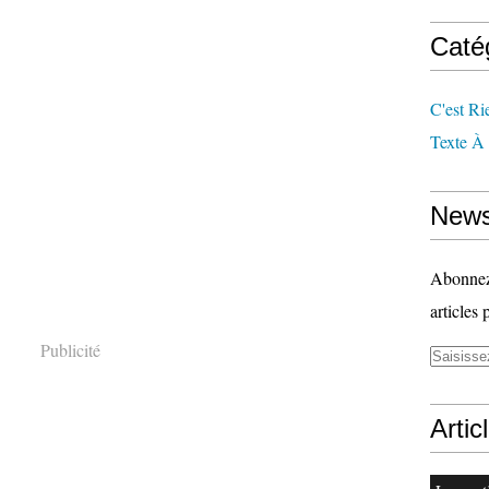
Caté
C'est Ri
Texte À
News
Abonnez-
articles 
Publicité
Artic