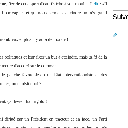
, fier de cet apport d'eau fraîche à son moulin. Il
dit
: «Il
d par vagues et qui nous permet d'atteindre un très grand
Suiv
a nombreux et plus il y aura de monde !
 politiques et leur fixer un but à atteindre, mais
quid
de la
e mettre d'accord sur le comment.
de gauche favorables à un Etat interventionniste et des
archés, on choisit quoi ?
nt, ça deviendrait rigolo !
i dirigé par un Président en tracteur et en face, un Parti
oir encore cinq ans à attendre pour reprendre les progrès