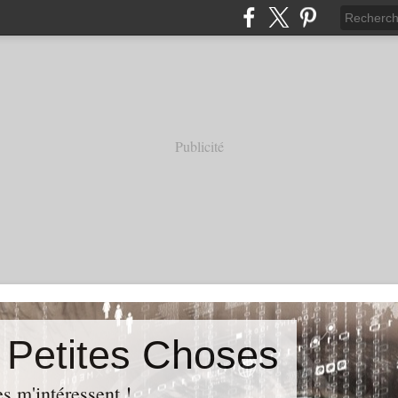
Publicité
s Petites Choses
es m'intéressent !