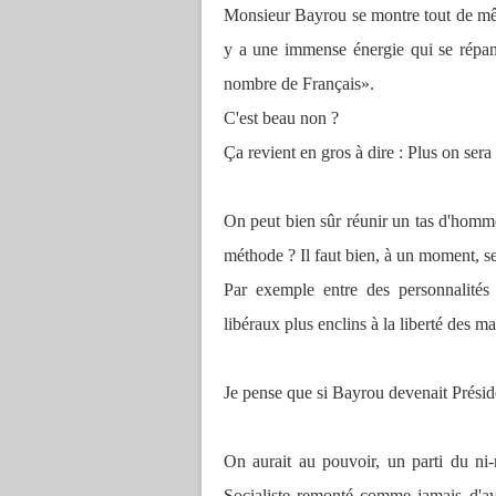
Monsieur Bayrou se montre tout de même
y a une immense énergie qui se répan
nombre de Français».
C'est beau non ?
Ça revient en gros à dire : Plus on ser
On peut bien sûr réunir un tas d'hommes
méthode ? Il faut bien, à un moment, s
Par exemple entre des personnalités 
libéraux plus enclins à la liberté des m
Je pense que si Bayrou devenait Préside
On aurait au pouvoir, un parti du ni-n
Socialiste remonté comme jamais d'av