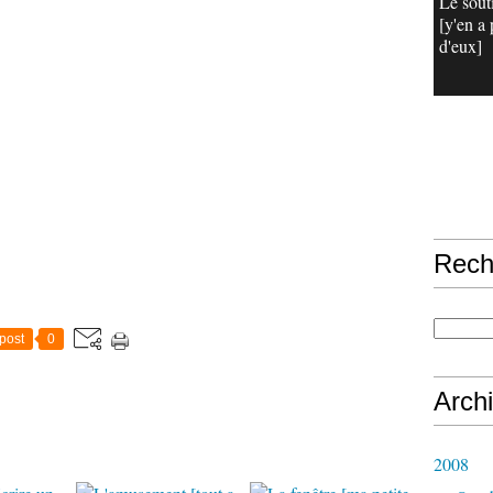
Le sout
[y'en a 
d'eux]
Rech
post
0
Arch
2008