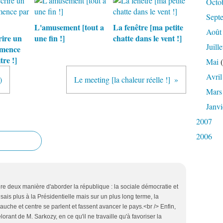
Octo
Sept
L'amusement [tout a
La fenêtre [ma petite
Août
ire un
une fin !]
chatte dans le vent !]
Juille
mmence
tre !]
Mai
(
Avril
)
Le meeting [la chaleur réelle !]
Mars
Janvi
2007
2006
dire deux manière d'aborder la république : la sociale démocratie et
ais plus à la Présidentielle mais sur un plus long terme, la
uche et centre se parlent et fassent avancer le pays.<br /> Enfin,
orant de M. Sarkozy, en ce qu'il ne travaille qu'à favoriser la