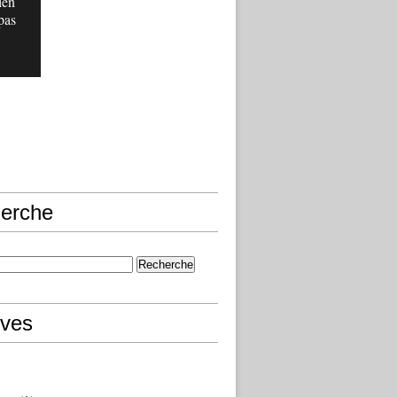
ien
pas
erche
ives