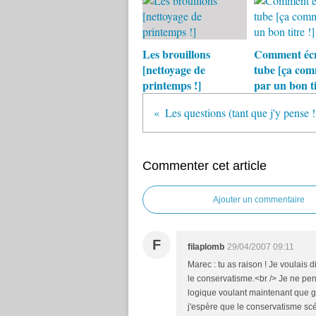
Les brouillons
Comment écr
[nettoyage de
tube [ça co
printemps !]
par un bon ti
Les questions (tant que j'y pense !
Commenter cet article
Ajouter un commentaire
F
filaplomb
29/04/2007 09:11
Marec : tu as raison ! Je voulais 
le conservatisme.<br /> Je ne pens
logique voulant maintenant que ga
j'espère que le conservatisme scél