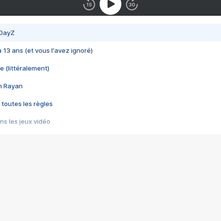
 DayZ
 a 13 ans (et vous l'avez ignoré)
e (littéralement)
im Rayan
 toutes les règles
s les jeux vidéo
us choquant de Rockstar ? - Le scandale BULLY
e plus moche de Steam
du RÊVE tourne au CAUCHEMAR
pendant 8 heures
it… à tort