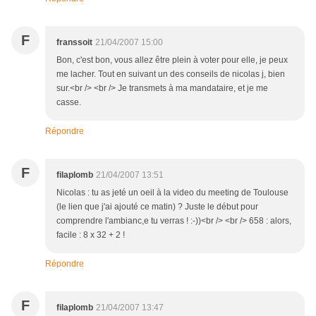
F
franssoit
21/04/2007 15:00
Bon, c'est bon, vous allez être plein à voter pour elle, je peux
me lacher. Tout en suivant un des conseils de nicolas j, bien
sur.<br /> <br /> Je transmets à ma mandataire, et je me
casse.
Répondre
F
filaplomb
21/04/2007 13:51
Nicolas : tu as jeté un oeil à la video du meeting de Toulouse
(le lien que j'ai ajouté ce matin) ? Juste le début pour
comprendre l'ambianc,e tu verras ! :-))<br /> <br /> 658 : alors,
facile : 8 x 32 + 2 !
Répondre
F
filaplomb
21/04/2007 13:47