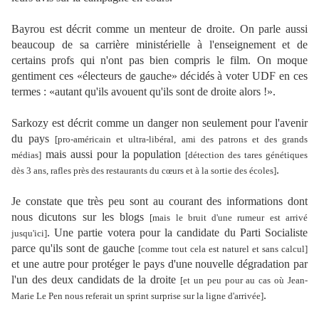
Bayrou est décrit comme un menteur de droite.
On parle aussi
beaucoup de sa carrière ministérielle à l'enseignement et de
certains profs qui n'ont pas bien compris le film.
On moque
gentiment ces «électeurs de gauche» décidés à voter UDF en ces
termes : «autant qu'ils avouent qu'ils sont de droite alors !».
Sarkozy est décrit comme un danger non seulement pour l'avenir
du pays
[pro-américain et ultra-libéral, ami des patrons et des grands
mais aussi pour la population
médias]
[détection des tares génétiques
.
dès 3 ans, rafles près des restaurants du cœurs et à la sortie des écoles]
Je constate que très peu sont au courant des informations dont
nous dicutons sur les blogs
[mais le bruit d'une rumeur est arrivé
. Une partie votera pour la candidate du Parti Socialiste
jusqu'ici]
parce qu'ils sont de gauche
[comme tout cela est naturel et sans calcul]
et une autre pour protéger le pays d'une nouvelle dégradation par
l'un des deux candidats de la droite
[et un peu pour au cas où Jean-
.
Marie Le Pen nous referait un sprint surprise sur la ligne d'arrivée]