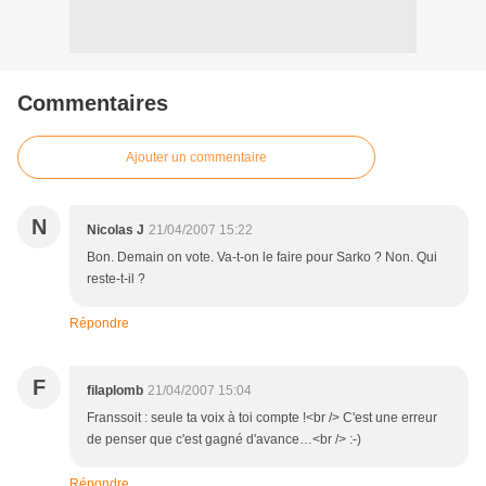
Commentaires
Ajouter un commentaire
N
Nicolas J
21/04/2007 15:22
Bon. Demain on vote. Va-t-on le faire pour Sarko ? Non. Qui
reste-t-il ?
Répondre
F
filaplomb
21/04/2007 15:04
Franssoit : seule ta voix à toi compte !<br /> C'est une erreur
de penser que c'est gagné d'avance…<br /> :-)
Répondre