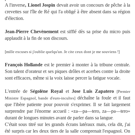
A l'inverse
, Lionel Jospin
devait avoir un concours de pêche à la
crevettes sur l'île de Ré qui l'a obligé à être absent dans sa région
d'élection.
Jean-Pierre Chevènement
est sifflé dès sa prise du micro puis
applaudit à la fin de son discours.
[mille excuses si j'oublie quelqu'un. Je cite ceux dont je me souviens !]
François Hollande
est le premier à monter à la tribune centrale.
Son talent d'orateur et ses piques drôles et acerbes contre la droite
sont efficaces, même si la voix laisse percer la fatigue vocale.
L'entrée de
Ségolène Royal
et
Jose Luis Zapatero
[Premier
déchaîne la foule et il faut
Ministre Espagnol, bande d'euro-incultes]
que l'ibère patiente pour pouvoir s'exprimer. Il se fait largement
surprendre par l'énorme accueil : «za—pa—tero, za—pa—tero»
durant de longues minutes avant de parler dans sa langue
.
C'était sous titré sur les grands écrans latéraux mais, cela dit, j'ai
été surpris car les deux tiers de la salle comprenait l'espagnol
. On