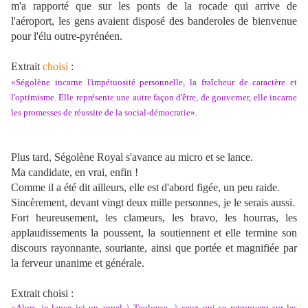
m'a rapporté que sur les ponts de la rocade qui arrive de
l'aéroport, les gens avaient disposé des banderoles de bienvenue
pour l'élu outre-pyrénéen.
Extrait
choisi
:
«Ségolène incarne l'impétuosité personnelle, la fraîcheur de caractère et
l'optimisme. Elle représente une autre façon d'être, de gouverner, elle incarne
les promesses de réussite de la social-démocratie».
Plus tard, Ségolène Royal s'avance au micro et se lance.
Ma candidate, en vrai, enfin !
Comme il a été dit ailleurs, elle est d'abord figée, un peu raide.
Sincèrement, devant vingt deux mille personnes, je le serais aussi.
Fort heureusement, les clameurs, les bravo, les hourras, les
applaudissements la poussent, la soutiennent et elle termine son
discours rayonnante, souriante, ainsi que portée et magnifiée par
la ferveur unanime et générale.
Extrait choisi :
«Alors, je lance ici un appel à Toulouse, à ceux qui se retrouvent sur les