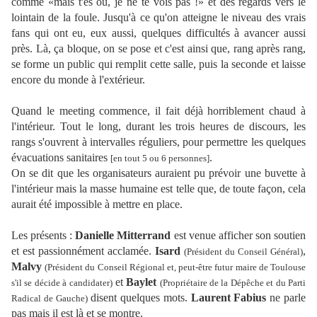
comme «mais t'es où, je ne te vois pas !» et des regards vers le
lointain de la foule. Jusqu'à ce qu'on atteigne le niveau des vrais
fans qui ont eu, eux aussi, quelques difficultés à avancer aussi
près. Là, ça bloque, on se pose et c'est ainsi que, rang après rang,
se forme un public qui remplit cette salle, puis la seconde et laisse
encore du monde à l'extérieur.
Quand le meeting commence, il fait déjà horriblement chaud à
l'intérieur. Tout le long,
durant les trois heures de discours,
les
rangs s'ouvrent à intervalles réguliers, pour permettre les quelques
évacuations sanitaires
.
[en tout 5 ou 6 personnes]
On se dit que les organisateurs auraient pu prévoir une buvette à
l'intérieur mais la masse humaine est telle que, de toute façon, cela
aurait été impossible à mettre en place.
Les présents :
Danielle Mitterrand
est venue afficher son soutien
et est passionnément acclamée.
Isard
,
(Président du Conseil Général)
Malvy
(Président du Conseil Régional et, peut-être futur maire de Toulouse
et
Baylet
s'il se décide à candidater)
(Propriétaire de la Dépêche et du Parti
disent quelques mots.
Laurent Fabius
ne parle
Radical de Gauche)
pas mais il est là et se montre.