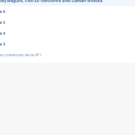
bey Maguire, c'est lui ! Rencontre avec Damien Witecka
e 6
e 5
e 4
e 3
s créatrices de la VF !
e 2
e 1
e Mektoub My Love arrive enfin ! Rencontre avec Shaïn Boumedine et Sal
i : après Toni en famille
elle réalise le bouleversant Dites lui que je l'aime
ais ! Rencontre autour de Vie privée de Rebecca Zlotowski
 de Marguerite, Grave... Rencontre avec Ella Rumpf