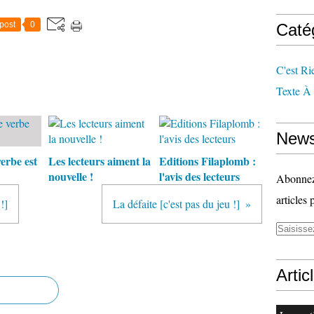
post
0
Caté
C'est Ri
Texte À
News
verbe est
Les lecteurs aiment la
Editions Filaplomb :
nouvelle !
l'avis des lecteurs
Abonnez-
articles 
!]
La défaite [c'est pas du jeu !]
Artic