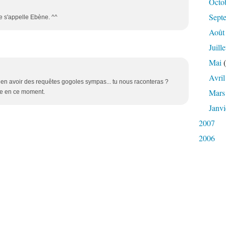
Octo
Sept
le s'appelle Ebène. ^^
Août
Juille
Mai
(
Avril
 en avoir des requêtes gogoles sympas... tu nous raconteras ?
Mars
ire en ce moment.
Janvi
2007
2006