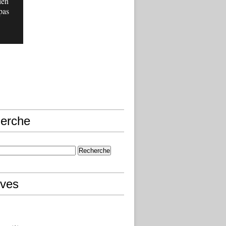
ien
pas
erche
ives