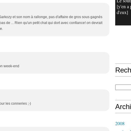
Le sout
[y'en a 
d'eux]
arkozy et son nom à rallonge, pas d'affaire de gros sous gagnés
as de ... Rien qu'un petit chat qui dort avec confiance! on devrait
e.
Bon week-end
Rech
ur les conneries ;-)
Arch
2008