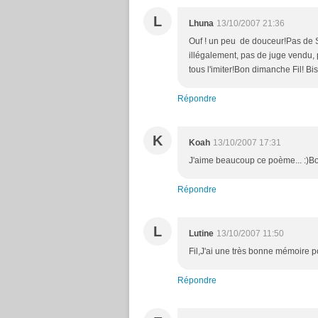
L
Lhuna
13/10/2007 21:36
Ouf ! un peu de douceur!Pas de S
illégalement, pas de juge vendu, p
tous l'imiter!Bon dimanche Fil! Bis
Répondre
K
Koah
13/10/2007 17:31
J'aime beaucoup ce poème... :)
Répondre
L
Lutine
13/10/2007 11:50
Fil,J'ai une très bonne mémoire po
Répondre