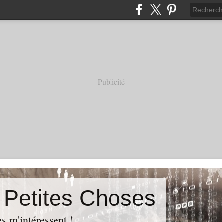
Publicité
s Petites Choses
es m'intéressent !