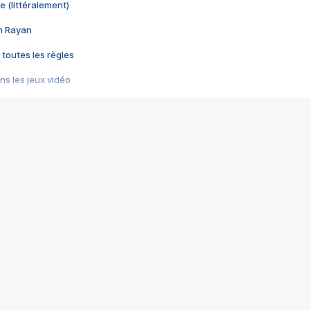
e (littéralement)
im Rayan
 toutes les règles
s les jeux vidéo
us choquant de Rockstar ? - Le scandale BULLY
e plus moche de Steam
du RÊVE tourne au CAUCHEMAR
pendant 8 heures
it… à tort
umiliés par un jeu vidéo
ire - Final Fantasy 8
ti un empire - Age of Empires
story DOFUS