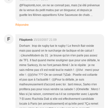
@Filaplomb,non, on ne se connait pas, mais j'ai été prévenue
de la venue du petit matou par un blogueur, et depuis je
guette les félines apparitions !Une Sauveuse de chats ...
Répondre
F
Filaplomb
15/10/2007 21:09
Dorham : trop de rugby tue le rugby ! Le french flair existe
mais pas quand on le surcharge de tactique et de calcul !
:-)JeuneModem du 31 : je trouve qu'on n'en parle pas assez
de TF1. Il faut quand meme souligner que pour une défaite, le
mime Sarkozy, ils ne l'ont jamais filmé ! Je le répète : je ne
sais même pas s'il est resté tout le match ! :-))Vivi : merci pour
elle ! :-))))(Vivi ??? On se connait ?)Zab : Pixelle est collante
et pas que à l'actualité ! :-)))Pour la défaite, je suis
malheureusement d'accord avec toi : tant mieux, Sarko n'en
profitera pas pour nous vendre sa salade !:-)Omelette : Merci !
Mas si j'ai raison, comment va-t-il se comporter avec Laporte
? Et avec Rachida Dati si elle est effectivement candidate
locale à Paris (en arrondissement) et qu'elle perd ?Ça remet