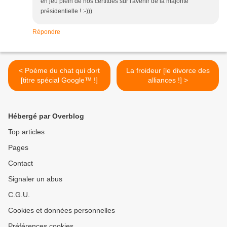
en jeu plein de nos certitdes sur l'avenir de la majorité
présidentielle ! :-)))
Répondre
< Poème du chat qui dort
La froideur [le divorce des
[titre spécial Google™ !]
alliances !] >
Hébergé par Overblog
Top articles
Pages
Contact
Signaler un abus
C.G.U.
Cookies et données personnelles
Préférences cookies