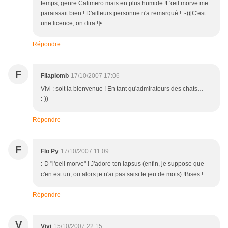
temps, genre Calimero mais en plus humide !L'œil morve me
paraissait bien ! D'ailleurs personne n'a remarqué ! :-))[C'est
une licence, on dira !]•
Répondre
F
Filaplomb
17/10/2007 17:06
Vivi : soit la bienvenue ! En tant qu'admirateurs des chats…
:-))
Répondre
F
Flo Py
17/10/2007 11:09
:-D "l'oeil morve" ! J'adore ton lapsus (enfin, je suppose que
c'en est un, ou alors je n'ai pas saisi le jeu de mots) !Bises !
Répondre
V
Vivi
15/10/2007 22:15