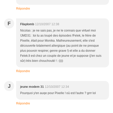
Répondre
F
Filaplomb
12/10/2007 12:38
Nicolas : je ne sais pas, je ne le connais que virtuel moi
!JMD31 : toi tu as loupé des épisodes !Felek, le frère de
Pixelle, était pour Monika. Malheureusement, elle s'est
découverte totalement allergique (au point de ne presque
plus pouvoir respirer, genre grave !) et elle a du donner
Felek.Il est chez un couple de jeune et je suppose (j'en suis
sûr) très bien chouchouté ! :-))))
Répondre
J
jeune modem 31
12/10/2007 12:34
Pourquoi y'en auqe pour Pixelle ! où est l'autre ? grrr lol
Répondre