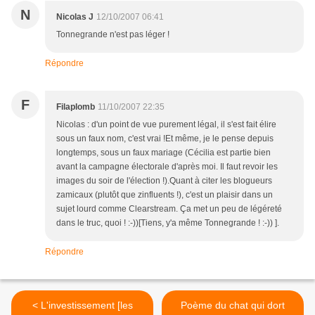
N
Nicolas J
12/10/2007 06:41
Tonnegrande n'est pas léger !
Répondre
F
Filaplomb
11/10/2007 22:35
Nicolas : d'un point de vue purement légal, il s'est fait élire
sous un faux nom, c'est vrai !Et même, je le pense depuis
longtemps, sous un faux mariage (Cécilia est partie bien
avant la campagne électorale d'après moi. Il faut revoir les
images du soir de l'élection !).Quant à citer les blogueurs
zamicaux (plutôt que zinfluents !), c'est un plaisir dans un
sujet lourd comme Clearstream. Ça met un peu de légéreté
dans le truc, quoi ! :-))[Tiens, y'a même Tonnegrande ! :-)) ].
Répondre
< L'investissement [les
Poème du chat qui dort