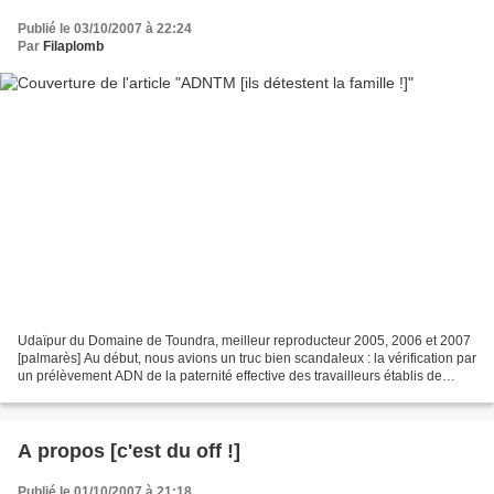
Publié le 03/10/2007 à 22:24
Par
Filaplomb
Udaïpur du Domaine de Toundra, meilleur reproducteur 2005, 2006 et 2007
[palmarès] Au début, nous avions un truc bien scandaleux : la vérification par
un prélèvement ADN de la paternité effective des travailleurs établis de
manière régulière en France...
A propos [c'est du off !]
Publié le 01/10/2007 à 21:18