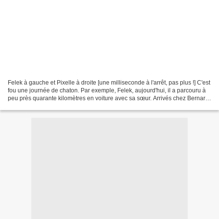
Felek à gauche et Pixelle à droite [une milliseconde à l'arrêt, pas plus !] C'est
fou une journée de chaton. Par exemple, Felek, aujourd'hui, il a parcouru à
peu près quarante kilomètres en voiture avec sa sœur. Arrivés chez Bernard,
ils ont fait connaissance...