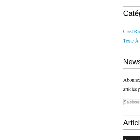
Caté
C'est Ri
Texte À
News
Abonnez-
articles 
Artic