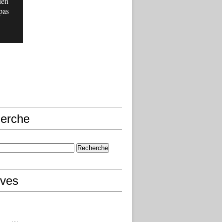
ien
pas
erche
ives