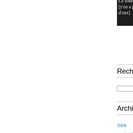
Le sout
[y'en a 
d'eux]
Rech
Arch
2008