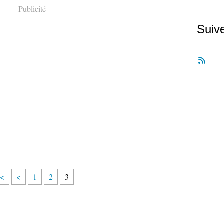
Publicité
Suiv
<
<
1
2
3