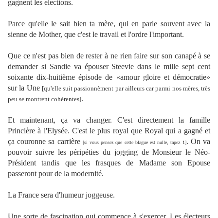
gagnent les élections.
Parce qu'elle le sait bien ta mère, qui en parle souvent avec la
sienne de Mother, que c'est le travail et l'ordre l'important.
Que ce n'est pas bien de rester à ne rien faire sur son canapé à se
demander si Sandie va épouser Steevie dans le mille sept cent
soixante dix-huitième épisode de «amour gloire et démocratie»
sur la Une
[qu'elle suit passionnèment par ailleurs car parmi nos mères, très
.
peu se montrent cohérentes]
Et maintenant, ça va changer. C'est directement la famille
Princière à l'Elysée. C'est le plus royal que Royal qui a gagné et
ça couronne sa carrière
. On va
[si vous pensez que cette blague est nulle, tapez 1]
pouvoir suivre les péripéties du jogging de Monsieur le Néo-
Président tandis que les frasques de Madame son Epouse
passeront pour de la modernité.
La France sera d'humeur joggeuse.
Une sorte de fascination qui commence à s'exercer. Les électeurs