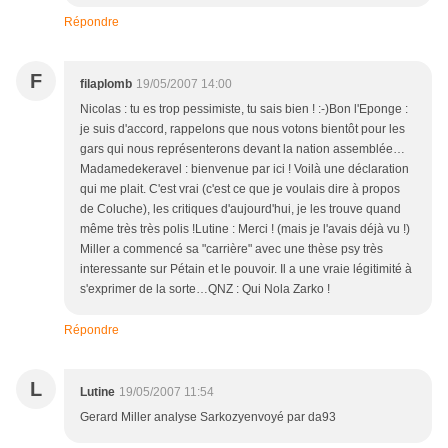
Répondre
F
filaplomb
19/05/2007 14:00
Nicolas : tu es trop pessimiste, tu sais bien ! :-)Bon l'Eponge :
je suis d'accord, rappelons que nous votons bientôt pour les
gars qui nous représenterons devant la nation assemblée…
Madamedekeravel : bienvenue par ici ! Voilà une déclaration
qui me plait. C'est vrai (c'est ce que je voulais dire à propos
de Coluche), les critiques d'aujourd'hui, je les trouve quand
même très très polis !Lutine : Merci ! (mais je l'avais déjà vu !)
Miller a commencé sa "carrière" avec une thèse psy très
interessante sur Pétain et le pouvoir. Il a une vraie légitimité à
s'exprimer de la sorte…QNZ : Qui Nola Zarko !
Répondre
L
Lutine
19/05/2007 11:54
Gerard Miller analyse Sarkozyenvoyé par da93