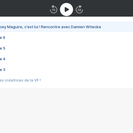
bey Maguire, c'est lui ! Rencontre avec Damien Witecka
e 6
e 5
e 4
e 3
s créatrices de la VF !
e 2
e 1
e Mektoub My Love arrive enfin ! Rencontre avec Shaïn Boumedine et Sal
i : après Toni en famille