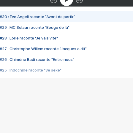
#30 : Eve Angeli raconte "Avant de partir"
#29 : MC Solaar raconte "Bouge de là"
28 : Lorie raconte "Je vais vite"
#27 : Christophe Willem raconte "Jacques a dit"
#26 : Chimène Badi raconte "Entre nous"
#25 : Indochine raconte "3e sexe"
#24 : Zaho raconte "C'est chelou"
#23 : Patrick Bruel raconte "Au café des délices"
#22 : Kyo raconte "Le chemin"
#21 : Nolwenn Leroy raconte "Cassé"
#20 : Patrick Hernandez raconte "Born to be alive"