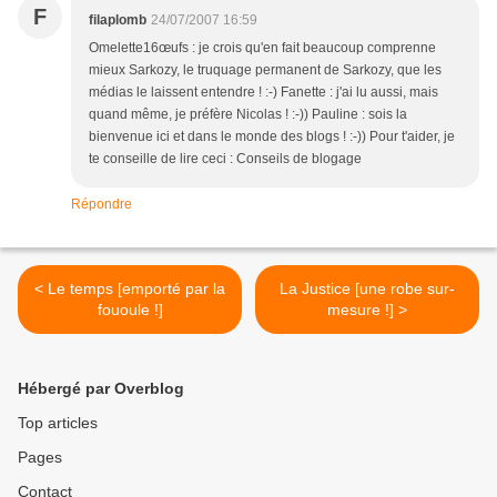
F
filaplomb
24/07/2007 16:59
Omelette16œufs : je crois qu'en fait beaucoup comprenne
mieux Sarkozy, le truquage permanent de Sarkozy, que les
médias le laissent entendre ! :-) Fanette : j'ai lu aussi, mais
quand même, je préfère Nicolas ! :-)) Pauline : sois la
bienvenue ici et dans le monde des blogs ! :-)) Pour t'aider, je
te conseille de lire ceci : Conseils de blogage
Répondre
< Le temps [emporté par la
La Justice [une robe sur-
fououle !]
mesure !] >
Hébergé par Overblog
Top articles
Pages
Contact