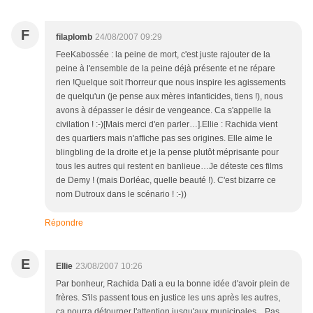
F
filaplomb
24/08/2007 09:29
FeeKabossée : la peine de mort, c'est juste rajouter de la
peine à l'ensemble de la peine déjà présente et ne répare
rien !Quelque soit l'horreur que nous inspire les agissements
de quelqu'un (je pense aux mères infanticides, tiens !), nous
avons à dépasser le désir de vengeance. Ca s'appelle la
civilation ! :-)[Mais merci d'en parler…].Ellie : Rachida vient
des quartiers mais n'affiche pas ses origines. Elle aime le
blingbling de la droite et je la pense plutôt méprisante pour
tous les autres qui restent en banlieue…Je déteste ces films
de Demy ! (mais Dorléac, quelle beauté !). C'est bizarre ce
nom Dutroux dans le scénario ! :-))
Répondre
E
Ellie
23/08/2007 10:26
Par bonheur, Rachida Dati a eu la bonne idée d'avoir plein de
frères. S'ils passent tous en justice les uns après les autres,
ça pourra détourner l'attention jusqu'aux municipales ...Pas