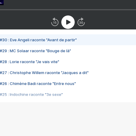
#30 : Eve Angeli raconte "Avant de partir"
#29 : MC Solaar raconte "Bouge de là"
28 : Lorie raconte "Je vais vite"
#27 : Christophe Willem raconte "Jacques a dit"
#26 : Chimène Badi raconte "Entre nous"
#25 : Indochine raconte "3e sexe"
#24 : Zaho raconte "C'est chelou"
#23 : Patrick Bruel raconte "Au café des délices"
#22 : Kyo raconte "Le chemin"