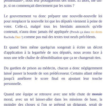
pénitentiaire
, nous leur prodiguerons des soins. Et alors, me dis-
je, si on commençait directement par les soins ?
Le gouvernement va donc préparer une nouvelle-nouvelle loi
pour remplacer la nouvelle loi que les députés viennent à peine de
voter. Celle-ci, malgré tous les bienfaits annoncés qu'elle
contenait, n'aura donc jamais été appliquée
(Prends ça dans
tes dents
comme pas mal des textes tout neufs précédents.
Rachida
Dati
!)
Et quand bien même quelqu'un songerait à écrire un décret
d'application à la legarrhée de nos députés, nous avons face à
nous une telle chaîne de démobilisation que ça ne changerait rien.
Du gardien de prison au médecin, chacun a donc négligemment
laissé passer la bourde de son prédécesseur. Certains allant même
jusqu'à améliorer le score final en ajoutant leur touche
personnelle.
Quand une équipe se retrouve avec une telle chute de
morale
moral, avec un tel laisser-aller dans les missions de base, la
moindre des choses si l'on se prétend un dirigeant, serait de