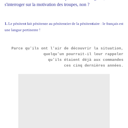
s'interroger sur la motivation des troupes, non ?
1.
Le péniten
t
fait péniten
c
e au péniten
c
ier de la péniten
t
iaire : le français est
une langue pertinente !
Parce qu'ils ont l'air de découvrir la situation,
quelqu'un pourrait-il leur rappeler
qu'ils étaient déjà aux commandes
ces cinq dernières années.