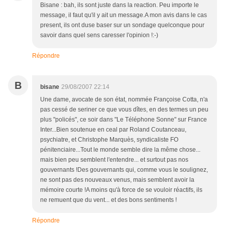
Bisane : bah, ils sont juste dans la reaction. Peu importe le
message, il faut qu'il y ait un message.A mon avis dans le cas
present, ils ont duse baser sur un sondage quelconque pour
savoir dans quel sens caresser l'opinion !:-)
Répondre
B
bisane
29/08/2007 22:14
Une dame, avocate de son état, nommée Françoise Cotta, n'a
pas cessé de seriner ce que vous dîtes, en des termes un peu
plus "policés", ce soir dans "Le Téléphone Sonne" sur France
Inter...Bien soutenue en ceal par Roland Coutanceau,
psychiatre, et Christophe Marquès, syndicaliste FO
pénitenciaire...Tout le monde semble dire la même chose...
mais bien peu semblent l'entendre... et surtout pas nos
gouvernants !Des gouvernants qui, comme vous le soulignez,
ne sont pas des nouveaux venus, mais semblent avoir la
mémoire courte !A moins qu'à force de se vouloir réactifs, ils
ne remuent que du vent... et des bons sentiments !
Répondre