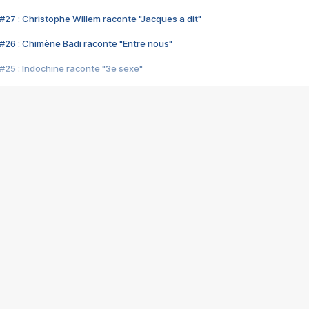
#27 : Christophe Willem raconte "Jacques a dit"
#26 : Chimène Badi raconte "Entre nous"
#25 : Indochine raconte "3e sexe"
#24 : Zaho raconte "C'est chelou"
#23 : Patrick Bruel raconte "Au café des délices"
#22 : Kyo raconte "Le chemin"
#21 : Nolwenn Leroy raconte "Cassé"
#20 : Patrick Hernandez raconte "Born to be alive"
#19 : Lorie raconte "Près de moi"
#18 : Michael Jones raconte "A nos actes manqués" (avec Jean-Jacque
#17 : Khaled raconte "Aïcha"
#16 : Corneille raconte "Parce qu'on vient de loin"