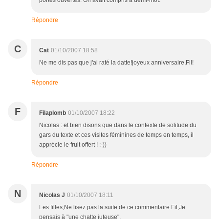
portes ouvertes. On avait compris à demi-mot.
Répondre
C
Cat
01/10/2007 18:58
Ne me dis pas que j'ai raté la datte!joyeux anniversaire,Fil!
Répondre
F
Filaplomb
01/10/2007 18:22
Nicolas : et bien disons que dans le contexte de solitude du
gars du texte et ces visites féminines de temps en temps, il
apprécie le fruit offert ! :-))
Répondre
N
Nicolas J
01/10/2007 18:11
Les filles,Ne lisez pas la suite de ce commentaire.Fil,Je
pensais à "une chatte juteuse".