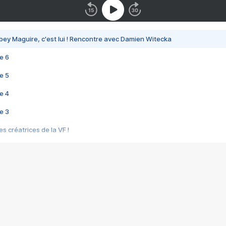
bey Maguire, c'est lui ! Rencontre avec Damien Witecka
e 6
e 5
e 4
e 3
s créatrices de la VF !
e 2
e 1
e Mektoub My Love arrive enfin ! Rencontre avec Shaïn Boumedine et Sal
i : après Toni en famille
elle réalise le bouleversant Dites lui que je l'aime