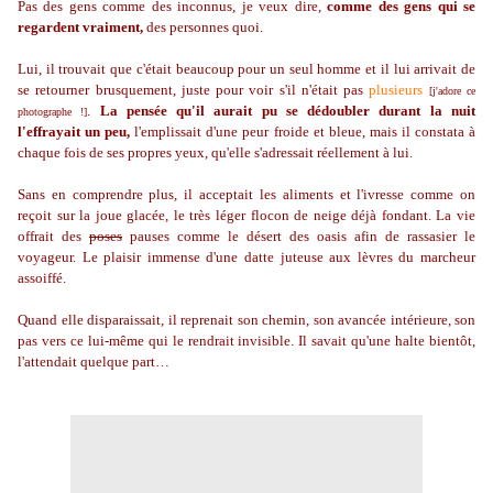
Pas des gens comme des inconnus, je veux dire,
comme des gens qui se
regardent vraiment,
des personnes quoi.
Lui, il trouvait que c'était beaucoup pour un seul homme et il lui arrivait de
se retourner brusquement, juste pour voir s'il n'était pas
plusieurs
[j'adore ce
.
La pensée qu'il aurait pu se dédoubler durant la nuit
photographe !]
l'effrayait un peu,
l'emplissait d'une peur froide et bleue, mais il constata à
chaque fois de ses propres yeux, qu'elle s'adressait réellement à lui.
Sans en comprendre plus, il acceptait les aliments et l'ivresse comme on
reçoit sur la joue glacée, le très léger flocon de neige déjà fondant. La vie
offrait des
poses
pauses comme le désert des oasis afin de rassasier le
voyageur. Le plaisir immense d'une datte juteuse aux lèvres du marcheur
assoiffé.
Quand elle disparaissait, il reprenait son chemin, son avancée intérieure, son
pas vers ce lui-même qui le rendrait invisible. Il savait qu'une halte bientôt,
l'attendait quelque part…