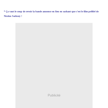
* Ça vaut le coup de revoir la bande annonce en lien en sachant que c'est le film préféré de
Nicolas Sarkozy !
Publicité