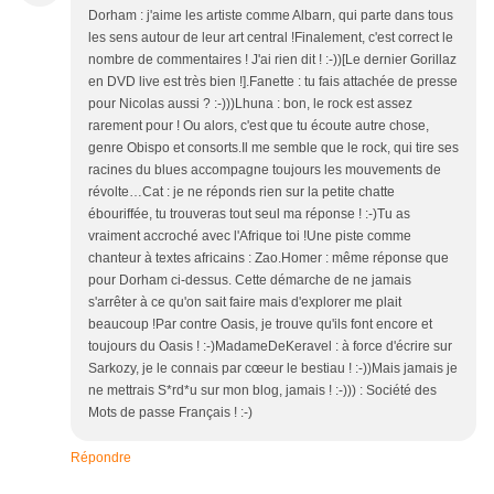
Dorham : j'aime les artiste comme Albarn, qui parte dans tous
les sens autour de leur art central !Finalement, c'est correct le
nombre de commentaires ! J'ai rien dit ! :-))[Le dernier Gorillaz
en DVD live est très bien !].Fanette : tu fais attachée de presse
pour Nicolas aussi ? :-)))Lhuna : bon, le rock est assez
rarement pour ! Ou alors, c'est que tu écoute autre chose,
genre Obispo et consorts.Il me semble que le rock, qui tire ses
racines du blues accompagne toujours les mouvements de
révolte…Cat : je ne réponds rien sur la petite chatte
ébouriffée, tu trouveras tout seul ma réponse ! :-)Tu as
vraiment accroché avec l'Afrique toi !Une piste comme
chanteur à textes africains : Zao.Homer : même réponse que
pour Dorham ci-dessus. Cette démarche de ne jamais
s'arrêter à ce qu'on sait faire mais d'explorer me plait
beaucoup !Par contre Oasis, je trouve qu'ils font encore et
toujours du Oasis ! :-)MadameDeKeravel : à force d'écrire sur
Sarkozy, je le connais par cœeur le bestiau ! :-))Mais jamais je
ne mettrais S*rd*u sur mon blog, jamais ! :-))) : Société des
Mots de passe Français ! :-)
Répondre