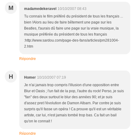
M
madamedekeravel
10/10/2007 08:43
Tu connais le film préféré du président de tous les français ...
bien !Alors au lieu de faire bêtement une page sur les
Beatles, t'aurais dû faire une page sur la vraie musique, la
musique préférée du président de tous les français
:http://www.sardou.com/page-des-fans/articles/pm281004-
2.htm
Répondre
H
Homer
10/10/2007 07:19
Je n'ai jamais trop compris l'illusion d'une opposition entre
Blur et Oasis ; l'un fait de la pop, l'autre du rock! Perso, je suis
"fan" des deux surtout le blur des années 90; et je suis
d'assez pret l'évolution de Damon Albarn. Par contre je suis
surpris qu'il fasse un opéra ! Ca prouve qu'il est un véritable
artiste, car lui, n'est jamais tombé trop bas. Ca fait un bail
qu'on le connait !
Répondre