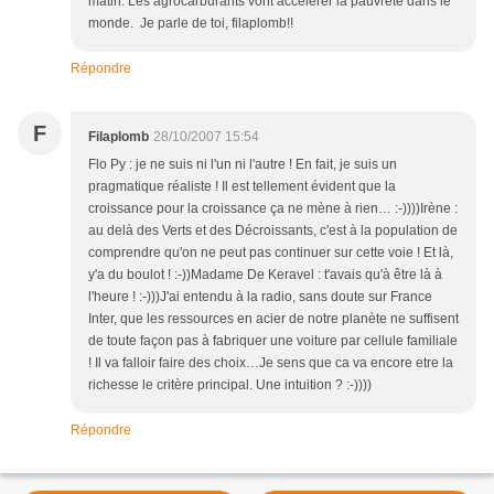
matin. Les agrocarburants vont accélérer la pauvreté dans le
monde. Je parle de toi, filaplomb!!
Répondre
F
Filaplomb
28/10/2007 15:54
Flo Py : je ne suis ni l'un ni l'autre ! En fait, je suis un
pragmatique réaliste ! Il est tellement évident que la
croissance pour la croissance ça ne mène à rien… :-))))Irène :
au delà des Verts et des Décroissants, c'est à la population de
comprendre qu'on ne peut pas continuer sur cette voie ! Et là,
y'a du boulot ! :-))Madame De Keravel : t'avais qu'à être là à
l'heure ! :-)))J'ai entendu à la radio, sans doute sur France
Inter, que les ressources en acier de notre planète ne suffisent
de toute façon pas à fabriquer une voiture par cellule familiale
! Il va falloir faire des choix…Je sens que ca va encore etre la
richesse le critère principal. Une intuition ? :-))))
Répondre