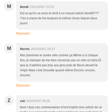
M
MoniK
29/10/2007 20:53
Est ce qu'on va avoir le droit à un nouvel article bientôt???
Y'en a marre de lire toujours la même chose depuis deux
jours!
Répondre
M
Marine
29/10/2007 20:33
Moi j'aimmme le centre ville comme ça.Même si à chaque
fois, je manque de me faire renverser par un vélo en furie.Et
que je n'adhère pas trop aux gros pots de fleurs devant le
Virgin.Mais c'est chouette quand même.Encore, encore,
encore!
Répondre
Z
zab
29/10/2007 06:30
tiens ! tous ces commentaires m'ont inspiré mon article de ce