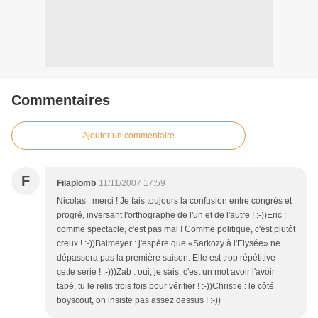
Commentaires
Ajouter un commentaire
F
Filaplomb
11/11/2007 17:59
Nicolas : merci ! Je fais toujours la confusion entre congrès et
progré, inversant l'orthographe de l'un et de l'autre ! :-))Eric :
comme spectacle, c'est pas mal ! Comme politique, c'est plutôt
creux ! :-))Balmeyer : j'espère que «Sarkozy à l'Elysée» ne
dépassera pas la première saison. Elle est trop répétitive
cette série ! :-)))Zab : oui, je sais, c'est un mot avoir l'avoir
tapé, tu le relis trois fois pour vérifier ! :-))Christie : le côté
boyscout, on insiste pas assez dessus ! :-))