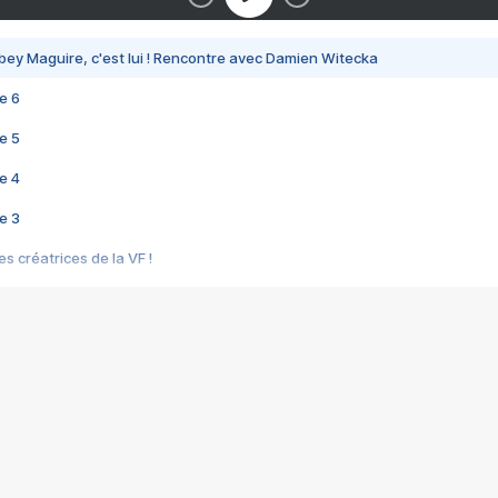
bey Maguire, c'est lui ! Rencontre avec Damien Witecka
e 6
e 5
e 4
e 3
s créatrices de la VF !
e 2
e 1
e Mektoub My Love arrive enfin ! Rencontre avec Shaïn Boumedine et Sal
i : après Toni en famille
elle réalise le bouleversant Dites lui que je l'aime