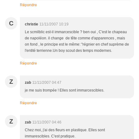
Répondre
C
christie
11/11/2007 10:19
Le scmilblic est-il immarcescible ? ben oui , C'est le chapeau
de napoléon. il change de tête comme d'apparences , mais
on fond , le principe est le même: "régnier en chef suprème de
l'entité terrienne.Un boy scout des temps modernes.
Répondre
Z
zab
11/11/2007 04:47
je me suis trompée ! Elles sont immarcescibles.
Répondre
Z
zab
11/11/2007 04:46
Chez moi, j'ai des fleurs en plastique. Elles sont
immarescibles. C'est pratique.