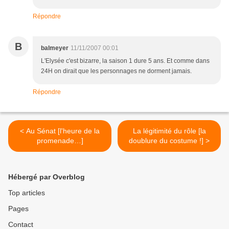
Répondre
B
balmeyer
11/11/2007 00:01
L'Elysée c'est bizarre, la saison 1 dure 5 ans. Et comme dans
24H on dirait que les personnages ne dorment jamais.
Répondre
< Au Sénat [l'heure de la
La légitimité du rôle [la
promenade…]
doublure du costume !] >
Hébergé par Overblog
Top articles
Pages
Contact