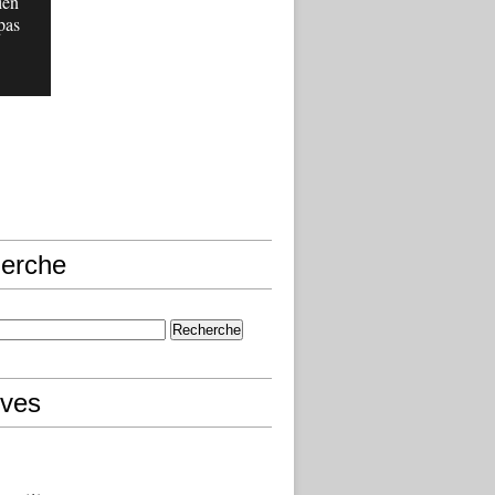
ien
pas
erche
ives