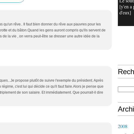
Le sout
[y'en a 
d'eux]
s qu'un rêve.. Il faut bien donner du rêve aux pauvres pour les
arotte et du bâton.Quand les gens auront compris qu'ils servent de
es de la vie , on verra peut-être se dresser une autre idée de la
Rech
iques...Je propose plutôt de suivre l'exemple du président. Après
u régime, c'est lui qui décide ce qu'il faut faire.Alors je pense que
triplement de son salaire. Et immédiatement. Que pourrait-il dire
Arch
2008