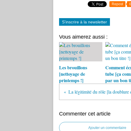
Repost
S'inscrire à la newsletter
Vous aimerez aussi :
Les brouillons
Comment écr
[nettoyage de
tube [ça co
printemps !]
par un bon ti
La légitimité du rôle [la doublure
Commenter cet article
Ajouter un commentaire