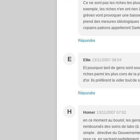
Ce ne sont pas les riches les plu
exemple, les riches n'en ont rien 
grèves vont provoquer une baisse d
prend des mesures idéologiques "d
copains patrons appelleront Sarko 
Répondre
E
Ellie
13/11/2007 08:04
Et pourquoi tant de gens sont sou
riches parmi les plus cons de la 
d'or. Ils préfèrent la vider tout de
Répondre
H
Homer
13/11/2007 07:02
en ce moment au boulot, les gens
remboursés des soins de labo (à sa
simple : directive du Gouverneme
pour ça, en sachant parfaitement (