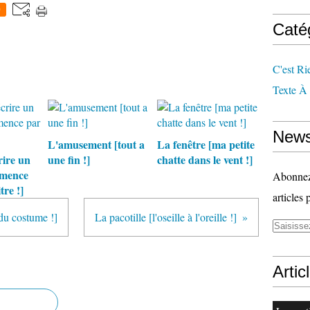
0
Caté
C'est Ri
Texte À
News
L'amusement [tout a
La fenêtre [ma petite
ire un
une fin !]
chatte dans le vent !]
mmence
Abonnez-
tre !]
articles 
 du costume !]
La pacotille [l'oseille à l'oreille !]
Artic