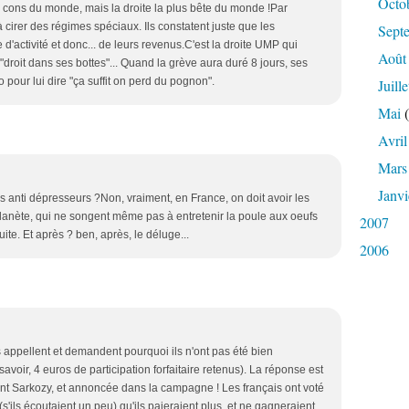
Octo
s cons du monde, mais la droite la plus bête du monde !Par
à cirer des régimes spéciaux. Ils constatent juste que les
Sept
'activité et donc... de leurs revenus.C'est la droite UMP qui
Août
roit dans ses bottes"... Quand la grève aura duré 8 jours, ses
pour lui dire "ça suffit on perd du pognon".
Juille
Mai
(
Avril
Mars
Janvi
s anti dépresseurs ?Non, vraiment, en France, on doit avoir les
planète, qui ne songent même pas à entretenir la poule aux oeufs
2007
 suite. Et après ? ben, après, le déluge...
2006
 appellent et demandent pourquoi ils n'ont pas été bien
voir, 4 euros de participation forfaitaire retenus). La réponse est
nt Sarkozy, et annoncée dans la campagne ! Les français ont voté
s'ils écoutaient un peu) qu'ils paieraient plus, et ne gagneraient