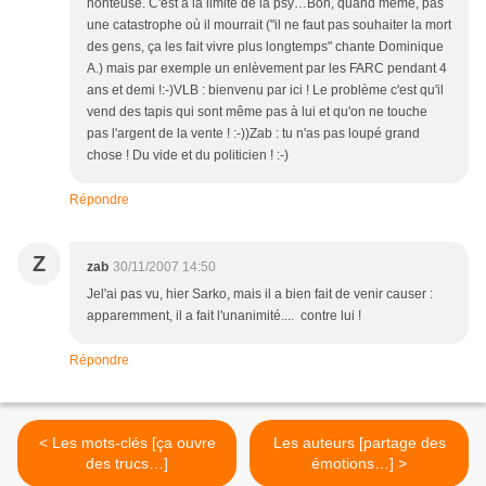
honteuse. C'est à la limite de la psy…Bon, quand même, pas
une catastrophe où il mourrait ("il ne faut pas souhaiter la mort
des gens, ça les fait vivre plus longtemps" chante Dominique
A.) mais par exemple un enlèvement par les FARC pendant 4
ans et demi !:-)VLB : bienvenu par ici ! Le problème c'est qu'il
vend des tapis qui sont même pas à lui et qu'on ne touche
pas l'argent de la vente ! :-))Zab : tu n'as pas loupé grand
chose ! Du vide et du politicien ! :-)
Répondre
Z
zab
30/11/2007 14:50
Jel'ai pas vu, hier Sarko, mais il a bien fait de venir causer :
apparemment, il a fait l'unanimité.... contre lui !
Répondre
< Les mots-clés [ça ouvre
Les auteurs [partage des
des trucs…]
émotions…] >