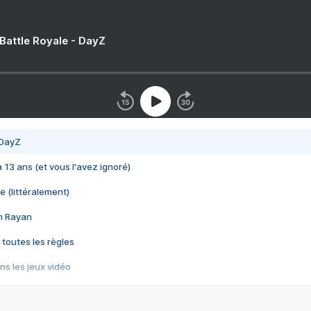
 Battle Royale - DayZ
 DayZ
 a 13 ans (et vous l'avez ignoré)
e (littéralement)
im Rayan
 toutes les règles
s les jeux vidéo
us choquant de Rockstar ? - Le scandale BULLY