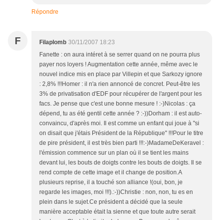
Répondre
F
Filaplomb
30/11/2007 18:23
Fanette : on aura intéret à se serrer quand on ne pourra plus
payer nos loyers ! Augmentation cette année, même avec le
nouvel indice mis en place par Villepin et que Sarkozy ignore
: 2,8% !!!Homer : il n'a rien annoncé de concret. Peut-être les
3% de privatisation d'EDF pour récupérer de l'argent pour les
facs. Je pense que c'est une bonne mesure ! :-)Nicolas : ça
dépend, tu as été gentil cette année ? :-))Dorham : il est auto-
convaincu, d'après moi. Il est comme un enfant qui joue à "si
on disait que j'étais Président de la République" !!!Pour le titre
de pire président, il est très bien parti !!!:-)MadameDeKeravel :
l'émission commence sur un plan où il se tient les mains
devant lui, les bouts de doigts contre les bouts de doigts. Il se
rend compte de cette image et il change de position.A
plusieurs reprise, il a touché son alliance !(oui, bon, je
regarde les images, moi !!!).:-))Christie : non, non, tu es en
plein dans le sujet.Ce président a décidé que la seule
manière acceptable était la sienne et que toute autre serait