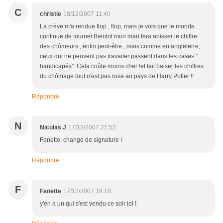
C
christie
18/12/2007 11:40
La crève m'a rendue flop , flop, mais je vois que le monde
continue de tourner.Bientot mon mari fera abisser le chiffre
des chômeurs , enfin peut-être , mais comme en angleterre,
ceux qui ne peuvent pas travailer passent dans les cases "
handicapés". Cela coûte moins cher !et fait baiser les chiffres
du chômage.tout n'est pas rose au pays de Harry Potter !!
Répondre
N
Nicolas J
17/12/2007 21:52
Fanette, change de signature !
Répondre
F
Fanette
17/12/2007 19:18
y'en a un qui s'est vendu ce soir lol !