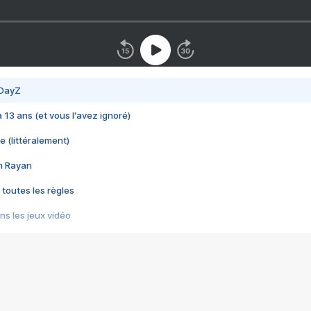
 DayZ
 a 13 ans (et vous l'avez ignoré)
e (littéralement)
im Rayan
 toutes les règles
s les jeux vidéo
us choquant de Rockstar ? - Le scandale BULLY
e plus moche de Steam
du RÊVE tourne au CAUCHEMAR