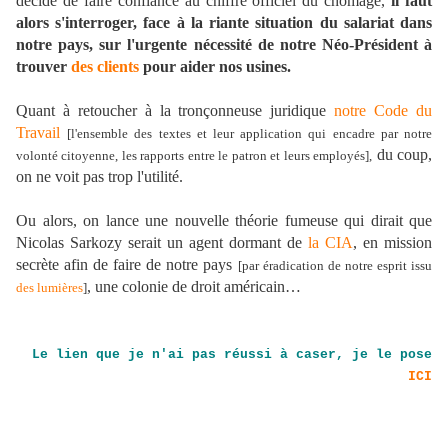
décide de faire confiance au chiffre officiel du chomage,
il faut
alors s'interroger, face à la riante situation du salariat dans
notre pays, sur l'urgente nécessité de notre Néo-Président à
trouver
des clients
pour aider nos usines.
Quant à retoucher à la tronçonneuse juridique
notre Code du
Travail
[l'ensemble des textes et leur application qui encadre par notre
du coup,
volonté citoyenne, les rapports entre le patron et leurs employés],
on ne voit pas trop l'utilité.
Ou alors, on lance une nouvelle théorie fumeuse qui dirait que
Nicolas Sarkozy serait un agent dormant de
la CIA
, en mission
secrète afin de faire de notre pays
[par éradication de notre esprit issu
, une colonie de droit américain…
des lumières
]
Le lien que je n'ai pas réussi à caser, je le pose
ICI