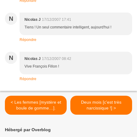
Répondre
N
Nicolas J
17/12/2007 17:41
Tiens ! Un seul commentaire intelligent, aujourd'hui !
Répondre
N
Nicolas J
17/12/2007 08:42
Vive François Fillon !
Répondre
< Les femmes [mystère et
Deux mois [c'est très
boule de gomme…].
narcissique !] >
Hébergé par Overblog