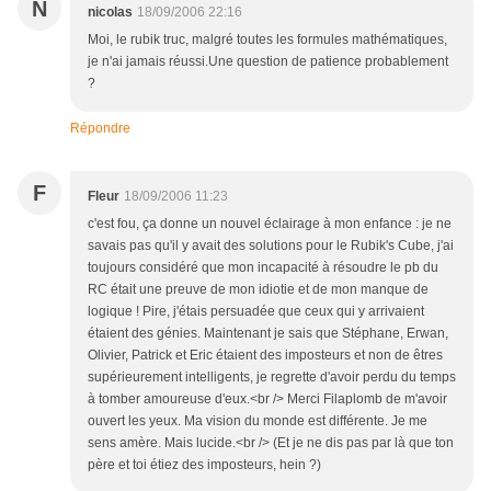
N
nicolas
18/09/2006 22:16
Moi, le rubik truc, malgré toutes les formules mathématiques,
je n'ai jamais réussi.Une question de patience probablement
?
Répondre
F
Fleur
18/09/2006 11:23
c'est fou, ça donne un nouvel éclairage à mon enfance : je ne
savais pas qu'il y avait des solutions pour le Rubik's Cube, j'ai
toujours considéré que mon incapacité à résoudre le pb du
RC était une preuve de mon idiotie et de mon manque de
logique ! Pire, j'étais persuadée que ceux qui y arrivaient
étaient des génies. Maintenant je sais que Stéphane, Erwan,
Olivier, Patrick et Eric étaient des imposteurs et non de êtres
supérieurement intelligents, je regrette d'avoir perdu du temps
à tomber amoureuse d'eux.<br /> Merci Filaplomb de m'avoir
ouvert les yeux. Ma vision du monde est différente. Je me
sens amère. Mais lucide.<br /> (Et je ne dis pas par là que ton
père et toi étiez des imposteurs, hein ?)