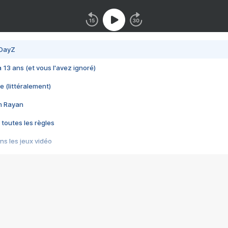
 DayZ
 a 13 ans (et vous l'avez ignoré)
e (littéralement)
im Rayan
 toutes les règles
s les jeux vidéo
us choquant de Rockstar ? - Le scandale BULLY
e plus moche de Steam
du RÊVE tourne au CAUCHEMAR
pendant 8 heures