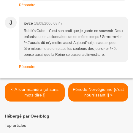
Répondre
J
joyce
18/09/2006 08:47
Rubik's Cube... C'est son bruit que je garde en souvenir. Deux
enfants qui en actionnaient un en même temps ! Grrrrrrrrrr<br
/> J'aurais dû m'y mettre aussi. Aujourd'hui je saurais peut-
être mieux mettre en place les couleurs des jours.<br /> Je
pense aussi que la Reine se passera d'investiture.
Répondre
< À leur manière {et sans
Période Norvégienne {c'est
mots dire !]
nourrissant !] >
Hébergé par Overblog
Top articles