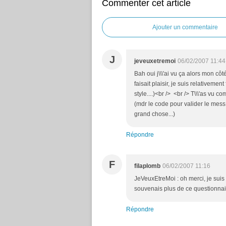
Commenter cet article
Ajouter un commentaire
J
jeveuxetremoi
06/02/2007 11:44
Bah oui j\\\'ai vu ça alors mon côté 
faisait plaisir, je suis relativemen
style....)<br /> <br /> T\\\'as vu co
(mdr le code pour valider le mess 
grand chose...)
Répondre
F
filaplomb
06/02/2007 11:16
JeVeuxEtreMoi : oh merci, je su
souvenais plus de ce questionnaire
Répondre