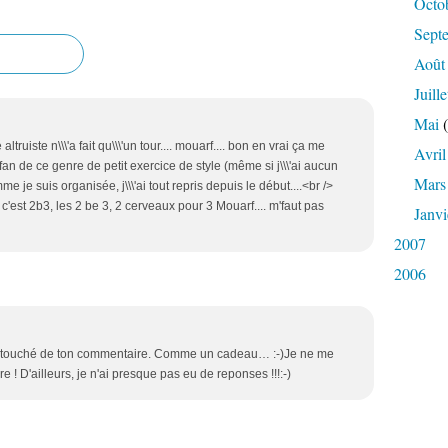
Octo
Sept
Août
Juille
Mai
(
altruiste n\\\'a fait qu\\\'un tour.... mouarf.... bon en vrai ça me
Avril
t fan de ce genre de petit exercice de style (même si j\\\'ai aucun
Mars
mme je suis organisée, j\\\'ai tout repris depuis le début....<br />
c'est 2b3, les 2 be 3, 2 cerveaux pour 3 Mouarf.... m'faut pas
Janvi
2007
2006
is touché de ton commentaire. Comme un cadeau… :-)Je ne me
 ! D'ailleurs, je n'ai presque pas eu de reponses !!!:-)