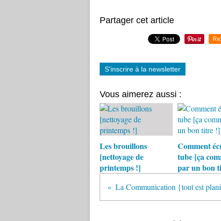
Partager cet article
Re
S'inscrire à la newsletter
Vous aimerez aussi :
Les brouillons
Comment écr
[nettoyage de
tube [ça co
printemps !]
par un bon ti