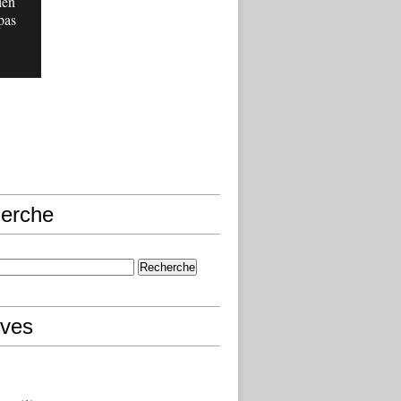
ien
pas
erche
ives