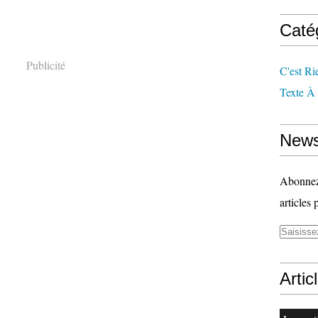
Caté
Publicité
C'est Ri
Texte À
News
Abonnez-
articles 
Artic