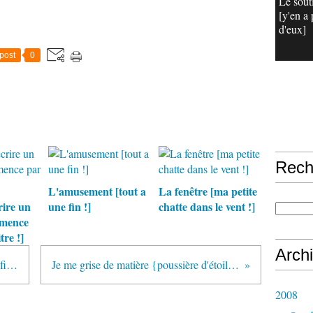
Le sout
[y'en a 
d'eux]
post
0
Rech
L'amusement [tout a
La fenêtre [ma petite
ire un
une fin !]
chatte dans le vent !]
mmence
tre !]
Arch
La Communication {tout est planifié !]
Je me grise de matière {poussière d'étoile !]
2008