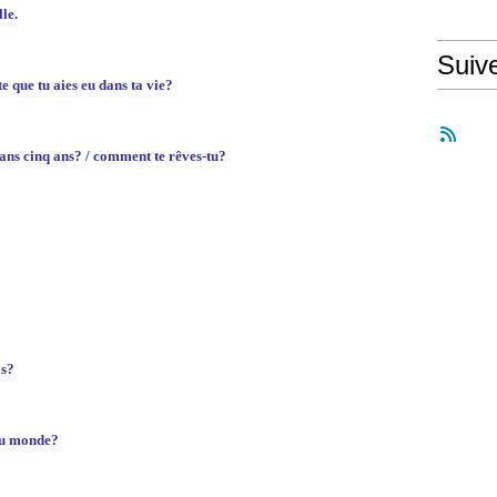
le.
Suiv
te que tu aies eu dans ta vie?
ans cinq ans? / comment te rêves-tu?
is?
 au monde?