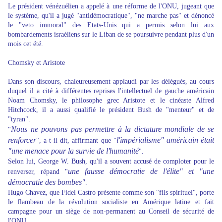
Le président vénézuélien a appelé à une réforme de l'ONU, jugeant que
le système, qu'il a jugé "antidémocratique", "ne marche pas" et dénoncé
le "veto immoral" des Etats-Unis qui a permis selon lui aux
bombardements israéliens sur le Liban de se poursuivre pendant plus d'un
mois cet été.
Chomsky et Aristote
Dans son discours, chaleureusement applaudi par les délégués, au cours
duquel il a cité à différentes reprises l'intellectuel de gauche américain
Noam Chomsky, le philosophe grec Aristote et le cinéaste Alfred
Hitchcock, il a aussi qualifié le président Bush de "menteur" et de
"tyran".
Nous ne pouvons pas permettre à la dictature mondiale de se
"
renforcer
l'impérialisme" américain était
", a-t-il dit, affirmant que "
"une menace pour la survie de l'humanité
".
Selon lui, George W. Bush, qu'il a souvent accusé de comploter pour le
une fausse démocratie de l'élite" et "une
renverser, répand "
démocratie des bombes"
.
Hugo Chavez, que Fidel Castro présente comme son "fils spirituel", porte
le flambeau de la révolution socialiste en Amérique latine et fait
campagne pour un siège de non-permanent au Conseil de sécurité de
l'ONU.