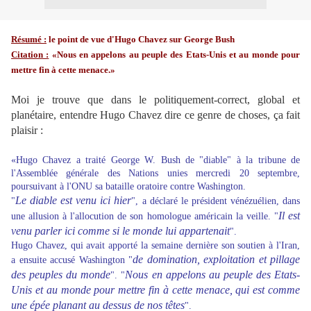
Résumé :
le point de vue d'Hugo Chavez sur George Bush
Citation :
«Nous en appelons au peuple des Etats-Unis et au monde pour
mettre fin à cette menace.»
Moi je trouve que dans le politiquement-correct, global et
planétaire, entendre Hugo Chavez dire ce genre de choses, ça fait
plaisir :
«
Hugo Chavez a traité George W. Bush de "diable" à la tribune de
l'Assemblée générale des Nations unies mercredi 20 septembre,
poursuivant à l'ONU sa bataille oratoire contre Washington.
Le diable est venu ici hier
"
", a déclaré le président vénézuélien, dans
Il est
une allusion à l'allocution de son homologue américain la veille. "
venu parler ici comme si le monde lui appartenait
".
Hugo Chavez, qui avait apporté la semaine dernière son soutien à l'Iran,
de domination, exploitation et pillage
a ensuite accusé Washington "
des peuples du monde
Nous en appelons au peuple des Etats-
". "
Unis et au monde pour mettre fin à cette menace, qui est comme
une épée planant au dessus de nos têtes
".