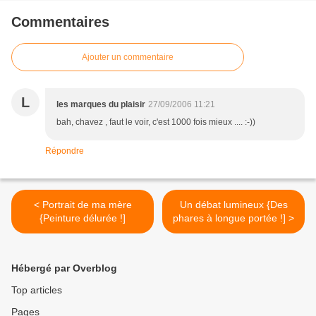
Commentaires
Ajouter un commentaire
L
les marques du plaisir
27/09/2006 11:21
bah, chavez , faut le voir, c'est 1000 fois mieux .... :-))
Répondre
< Portrait de ma mère
Un débat lumineux {Des
{Peinture délurée !]
phares à longue portée !] >
Hébergé par Overblog
Top articles
Pages