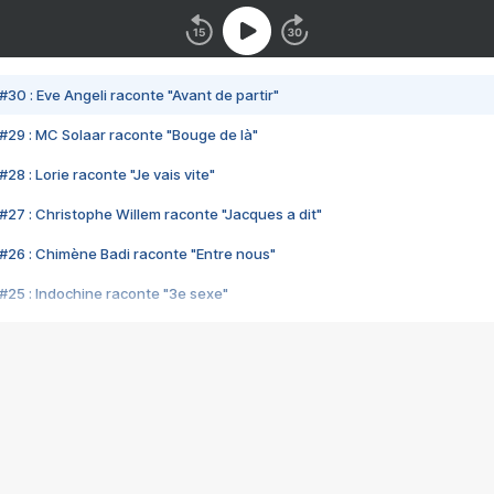
#30 : Eve Angeli raconte "Avant de partir"
#29 : MC Solaar raconte "Bouge de là"
28 : Lorie raconte "Je vais vite"
#27 : Christophe Willem raconte "Jacques a dit"
#26 : Chimène Badi raconte "Entre nous"
#25 : Indochine raconte "3e sexe"
#24 : Zaho raconte "C'est chelou"
#23 : Patrick Bruel raconte "Au café des délices"
#22 : Kyo raconte "Le chemin"
#21 : Nolwenn Leroy raconte "Cassé"
#20 : Patrick Hernandez raconte "Born to be alive"