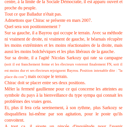
centre, à la limite de la Sociale Démocratie, il est apparu ouvert et
proche du peuple.
Tout ce que Balladur n'était pas.
Admettons que Chirac se présente en mars 2007.
Quel sera son positionnement ?
Sur sa gauche, il a Bayrou qui occupe le terrain. Avec sa méthode
ni vraiment de droite, ni vraiment de gauche, le béarnais récupère
les moins extrémistes et les moins réactionaires de la droite, mais
aussi les moins bolchéviques et les plus libéraux de la gauche.
Sur sa droite, il a l'agité Nicolas Sarkozy qui rate sa campagne
(soit il est franchement ferme et les électeurs voteront finalement FN, soit il
est moins dur et ses électeurs rejoignent Bayrou. Position intenable dite : "la
mais occupe le terrain.
place du con")
Chirac doit se placer entre ses deux positions.
Mèler la fermeté gaullienne pour ce qui concerne les atteintes au
symbole du pays à la bienveillance du type sympa qui connait les
problèmes des vraies gens.
Et, plus il fera cela sereinement, à son rythme, plus Sarkozy se
disqualifiera lui-même par son agitation, pour le poste qu'ils
convoitent.
A tout ça, il ajoute un pincée d'inquiétude pour l'avenir