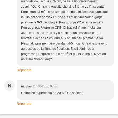
mandats de Jacques Chirac, ce sera le gouvernement
Jospin."Oui.Chirac a ensuite choisi le thème de l'insécurité.
Parce que lui-même ressentait l'insécurité face aux juges qui
fouillaient son passé? L'Elysée, c'est un vrai coupe gorge,
pire que le 9-3.L'écologie. Pourquoi pas?Se représenter?
Pourquoi pas?Après le CPE, Chirac (et Villepin) était au
36eme dessous. Puis, il y a eu le Liban, les vacances, la
rentrée. Cachan et les Mureaux ont un peu plombé Sarko.
Résultat, sans rien faire pendant 4-5 mois, Chirac est revenu
au dessus de la ligne de flotaison. Et s'il continue à
progresser, jusqu'où peut-il s'arrêter (lui et Villepin, MAM ou
un autre chiraquien)?
Répondre
N
nicolas
25/10/2006 07:01
Chirac en superécolo en 2007 ?Ca se tient.
Répondre