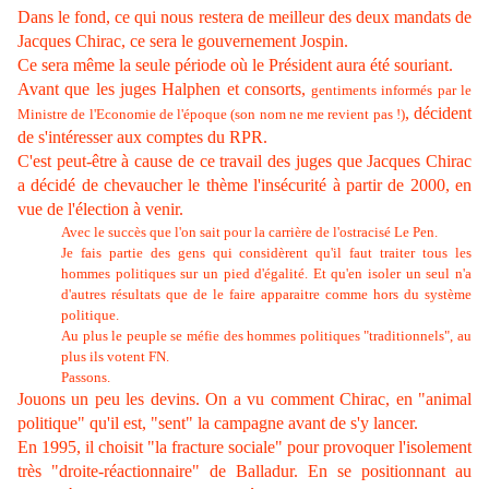
Dans le fond, ce qui nous restera de meilleur des deux mandats de
Jacques Chirac, ce sera le gouvernement Jospin.
Ce sera même la seule période où le Président aura été souriant.
Avant que les juges Halphen et consorts,
gentiments informés par le
, décident
Ministre de l'Economie de l'époque (son nom ne me revient pas !)
de s'intéresser aux comptes du RPR.
C'est peut-être à cause de ce travail des juges que Jacques Chirac
a décidé de chevaucher le thème l'insécurité à partir de 2000, en
vue de l'élection à venir.
Avec le succès que l'on sait pour la carrière de l'ostracisé Le Pen.
Je fais partie des gens qui considèrent qu'il faut traiter tous les
hommes politiques sur un pied d'égalité. Et qu'en isoler un seul n'a
d'autres résultats que de le faire apparaitre comme hors du système
politique.
Au plus le peuple se méfie des hommes politiques "traditionnels", au
plus ils votent FN.
Passons.
Jouons un peu les devins. On a vu comment Chirac, en "animal
politique" qu'il est, "sent" la campagne avant de s'y lancer.
En 1995, il choisit "la fracture sociale" pour provoquer l'isolement
très "droite-réactionnaire" de Balladur. En se positionnant au