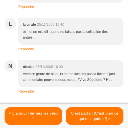
Répondre
L
la girafe
25/11/2006 19:40
et moi,on m'a dit que tu ne faisais pas la collection des
anges...
Répondre
N
nicolas
25/11/2006 16:00
Avec ce genre de billet, tu ne me facilites pas la tâche. Quel
commentaire pouvons nous mettre ?Vive Ségolène ? Heu...
Répondre
< L'amour {fermez les yeux
C'est parfait {C'est bien ce
!]
qui m'inquiète !] >