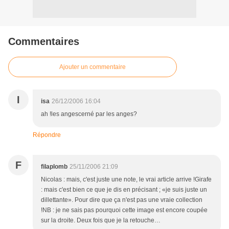
Commentaires
Ajouter un commentaire
I
isa
26/12/2006 16:04
ah !les angescerné par les anges?
Répondre
F
filaplomb
25/11/2006 21:09
Nicolas : mais, c'est juste une note, le vrai article arrive !Girafe
: mais c'est bien ce que je dis en précisant ; «je suis juste un
dillettante». Pour dire que ça n'est pas une vraie collection
!NB : je ne sais pas pourquoi cette image est encore coupée
sur la droite. Deux fois que je la retouche…