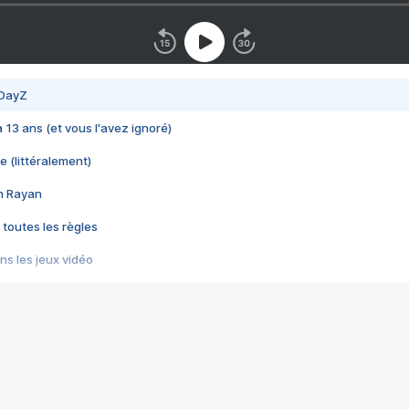
 DayZ
 a 13 ans (et vous l'avez ignoré)
e (littéralement)
im Rayan
 toutes les règles
s les jeux vidéo
us choquant de Rockstar ? - Le scandale BULLY
e plus moche de Steam
du RÊVE tourne au CAUCHEMAR
pendant 8 heures