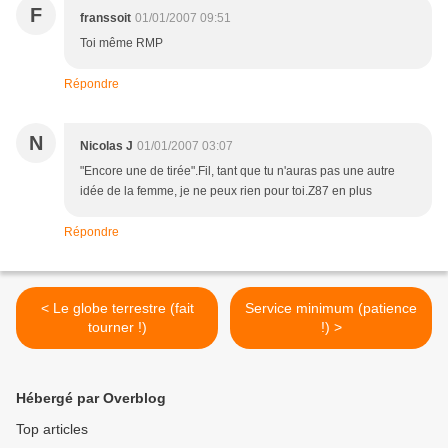
F
franssoit
01/01/2007 09:51
Toi même RMP
Répondre
N
Nicolas J
01/01/2007 03:07
"Encore une de tirée".Fil, tant que tu n'auras pas une autre
idée de la femme, je ne peux rien pour toi.Z87 en plus
Répondre
< Le globe terrestre (fait
Service minimum (patience
tourner !)
!) >
Hébergé par Overblog
Top articles