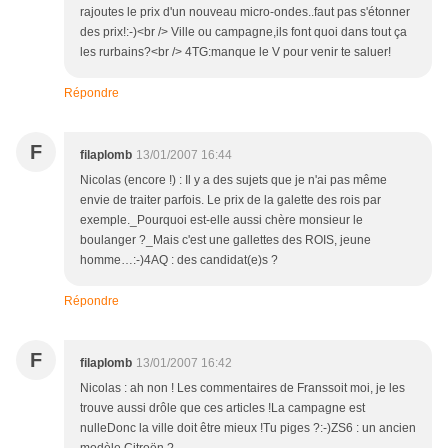
rajoutes le prix d'un nouveau micro-ondes..faut pas s'étonner
des prix!:-)<br /> Ville ou campagne,ils font quoi dans tout ça
les rurbains?<br /> 4TG:manque le V pour venir te saluer!
Répondre
F
filaplomb
13/01/2007 16:44
Nicolas (encore !) : Il y a des sujets que je n'ai pas même
envie de traiter parfois. Le prix de la galette des rois par
exemple._Pourquoi est-elle aussi chère monsieur le
boulanger ?_Mais c'est une gallettes des ROIS, jeune
homme…:-)4AQ : des candidat(e)s ?
Répondre
F
filaplomb
13/01/2007 16:42
Nicolas : ah non ! Les commentaires de Franssoit moi, je les
trouve aussi drôle que ces articles !La campagne est
nulleDonc la ville doit être mieux !Tu piges ?:-)ZS6 : un ancien