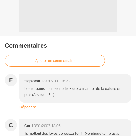
Commentaires
Ajouter un commentaire
F
filaplomb
13/01/2007 18:32
Les rurbains, ils restent chez eux à manger de la galette et
puis c'est tout !!! :-)
Répondre
C
Cat
13/01/2007 18:06
Ils mettent des fèves dorées..à l'or fin(véridique),en plus,tu