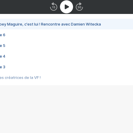
bey Maguire, c'est lui ! Rencontre avec Damien Witecka
e 6
e 5
e 4
e 3
s créatrices de la VF !
e 2
e 1
e Mektoub My Love arrive enfin ! Rencontre avec Shaïn Boumedine et Sal
i : après Toni en famille
elle réalise le bouleversant Dites lui que je l'aime