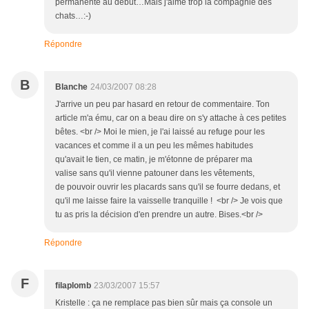
permanente au début…Mais j'aime trop la compagnie des
chats…:-)
Répondre
B
Blanche
24/03/2007 08:28
J'arrive un peu par hasard en retour de commentaire. Ton
article m'a ému, car on a beau dire on s'y attache à ces petites
bêtes. <br /> Moi le mien, je l'ai laissé au refuge pour les
vacances et comme il a un peu les mêmes habitudes
qu'avait le tien, ce matin, je m'étonne de préparer ma
valise sans qu'il vienne patouner dans les vêtements,
de pouvoir ouvrir les placards sans qu'il se fourre dedans, et
qu'il me laisse faire la vaisselle tranquille ! <br /> Je vois que
tu as pris la décision d'en prendre un autre. Bises.<br />
Répondre
F
filaplomb
23/03/2007 15:57
Kristelle : ça ne remplace pas bien sûr mais ça console un