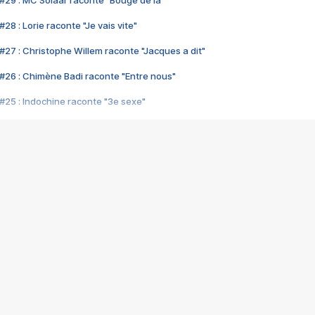
#29 : MC Solaar raconte "Bouge de là"
28 : Lorie raconte "Je vais vite"
#27 : Christophe Willem raconte "Jacques a dit"
#26 : Chimène Badi raconte "Entre nous"
#25 : Indochine raconte "3e sexe"
#24 : Zaho raconte "C'est chelou"
#23 : Patrick Bruel raconte "Au café des délices"
#22 : Kyo raconte "Le chemin"
#21 : Nolwenn Leroy raconte "Cassé"
#20 : Patrick Hernandez raconte "Born to be alive"
#19 : Lorie raconte "Près de moi"
#18 : Michael Jones raconte "A nos actes manqués" (avec Jean-Jacque
#17 : Khaled raconte "Aïcha"