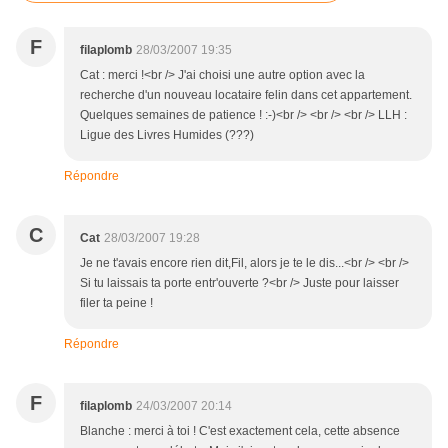
F
filaplomb
28/03/2007 19:35
Cat : merci !<br /> J'ai choisi une autre option avec la
recherche d'un nouveau locataire felin dans cet appartement.
Quelques semaines de patience ! :-)<br /> <br /> <br /> LLH :
Ligue des Livres Humides (???)
Répondre
C
Cat
28/03/2007 19:28
Je ne t'avais encore rien dit,Fil, alors je te le dis...<br /> <br />
Si tu laissais ta porte entr'ouverte ?<br /> Juste pour laisser
filer ta peine !
Répondre
F
filaplomb
24/03/2007 20:14
Blanche : merci à toi ! C'est exactement cela, cette absence