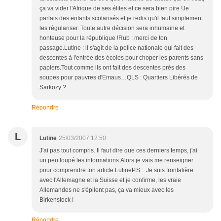
ça va vider l'Afrique de ses élites et ce sera bien pire !Je
parlais des enfants scolarisés et je redis qu'il faut simplement
les régulariser. Toute autre décision sera inhumaine et
honteuse pour la république !Rub : merci de ton
passage.Lutine : il s'agit de la police nationale qui fait des
descentes à l'entrée des écoles pour choper les parents sans
papiers.Tout comme ils ont fait des descentes près des
soupes pour pauvres d'Emaus…QLS : Quartiers Libérés de
Sarkozy ?
Répondre
L
Lutine
25/03/2007 12:50
J'ai pas tout compris. Il faut dire que ces derniers temps, j'ai
un peu loupé les informations.Alors je vais me renseigner
pour comprendre ton article.LutineP.S. : Je suis frontalière
avec l'Allemagne et la Suisse et je confirme, les vraie
Allemandes ne s'épilent pas, ça va mieux avec les
Birkenstock !
Répondre