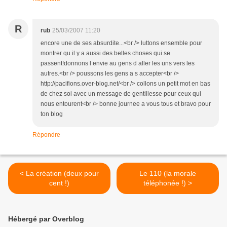
R
rub
25/03/2007 11:20
encore une de ses absurdite...<br /> luttons ensemble pour
montrer qu il y a aussi des belles choses qui se
passent!donnons l envie au gens d aller les uns vers les
autres.<br /> poussons les gens a s accepter<br />
http://pacifions.over-blog.net/<br /> collons un petit mot en bas
de chez soi avec un message de gentillesse pour ceux qui
nous entourent<br /> bonne journee a vous tous et bravo pour
ton blog
Répondre
< La création (deux pour
Le 110 (la morale
cent !)
téléphonée !) >
Hébergé par Overblog