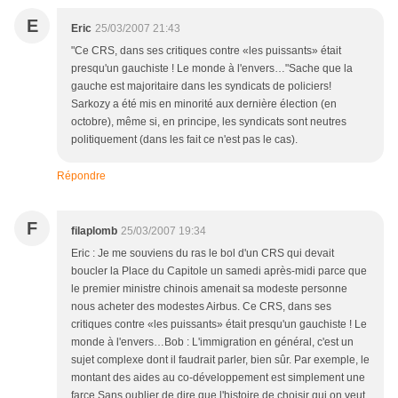
E
Eric
25/03/2007 21:43
"Ce CRS, dans ses critiques contre «les puissants» était
presqu'un gauchiste ! Le monde à l'envers…"Sache que la
gauche est majoritaire dans les syndicats de policiers!
Sarkozy a été mis en minorité aux dernière élection (en
octobre), même si, en principe, les syndicats sont neutres
politiquement (dans les fait ce n'est pas le cas).
Répondre
F
filaplomb
25/03/2007 19:34
Eric : Je me souviens du ras le bol d'un CRS qui devait
boucler la Place du Capitole un samedi après-midi parce que
le premier ministre chinois amenait sa modeste personne
nous acheter des modestes Airbus. Ce CRS, dans ses
critiques contre «les puissants» était presqu'un gauchiste ! Le
monde à l'envers…Bob : L'immigration en général, c'est un
sujet complexe dont il faudrait parler, bien sûr. Par exemple, le
montant des aides au co-développement est simplement une
farce.Sans oublier de dire que l'histoire de choisir qui on veut,