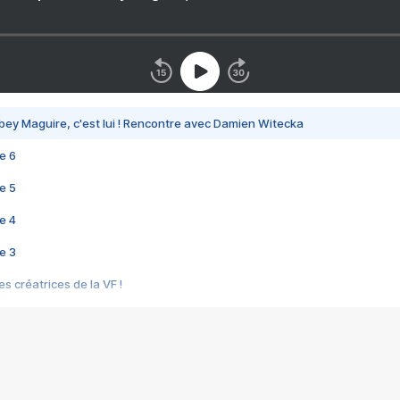
bey Maguire, c'est lui ! Rencontre avec Damien Witecka
e 6
e 5
e 4
e 3
s créatrices de la VF !
e 2
e 1
e Mektoub My Love arrive enfin ! Rencontre avec Shaïn Boumedine et Sal