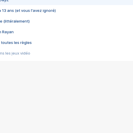
 a 13 ans (et vous l'avez ignoré)
e (littéralement)
im Rayan
 toutes les règles
s les jeux vidéo
us choquant de Rockstar ? - Le scandale BULLY
e plus moche de Steam
du RÊVE tourne au CAUCHEMAR
pendant 8 heures
it… à tort
umiliés par un jeu vidéo
ire - Final Fantasy 8