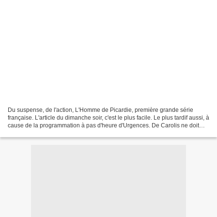
Du suspense, de l'action, L'Homme de Picardie, première grande série
française. L'article du dimanche soir, c'est le plus facile. Le plus tardif aussi, à
cause de la programmation à pas d'heure d'Urgences. De Carolis ne doit
pas aimer les hopitaux, je...