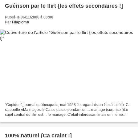
Guérison par le flirt {les effets secondaires !]
Publié le 06/11/2006 à 00:00
Par
Filaplomb
“Cupidon”, journal québecquois, mai 1958 Je regardais un film à la télé. Ca
s'appelle «Ma ri ages !» Ca se passe pendant un… mariage (surprise !)Le
sujet central du film est… le mariage. C'était intéressant mais en même
temps, je réfléchissais à la vie....
100% naturel {Ça craint !]