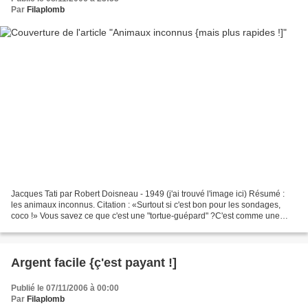
Par
Filaplomb
Jacques Tati par Robert Doisneau - 1949 (j'ai trouvé l'image ici) Résumé :
les animaux inconnus. Citation : «Surtout si c'est bon pour les sondages,
coco !» Vous savez ce que c'est une "tortue-guépard" ?C'est comme une
tortue mais ça court vachement vite.C'est...
Argent facile {ç'est payant !]
Publié le 07/11/2006 à 00:00
Par
Filaplomb