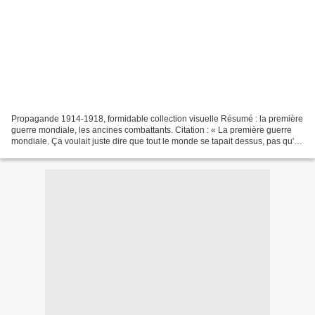
Propagande 1914-1918, formidable collection visuelle Résumé : la première
guerre mondiale, les ancines combattants. Citation : « La première guerre
mondiale. Ça voulait juste dire que tout le monde se tapait dessus, pas qu'on
allait voir du monde.» Article...