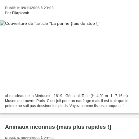
Publié le 09/11/2006 à 23:03
Par
Filaplomb
«Le radeau de la Méduse» - 1819 - Géricault Toile (H. 4,91 m - L. 7,16 m) -
Musée du Louvre, Paris. C'est joli pour un naufrage mais il est clair que le
peintre ne sait pas dessiner les pieds. Voyez comme ils les planquent !
Résumé : petite réflexion...
Animaux inconnus {mais plus rapides !]
Publié le 08/11/2006 à 23:55