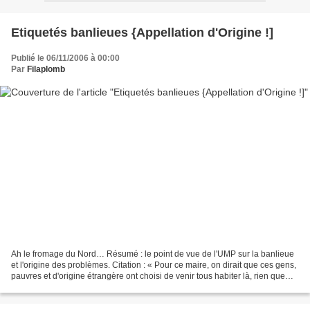
Etiquetés banlieues {Appellation d'Origine !]
Publié le 06/11/2006 à 00:00
Par
Filaplomb
Ah le fromage du Nord… Résumé : le point de vue de l'UMP sur la banlieue
et l'origine des problèmes. Citation : « Pour ce maire, on dirait que ces gens,
pauvres et d'origine étrangère ont choisi de venir tous habiter là, rien que
pour faire chier.» A...