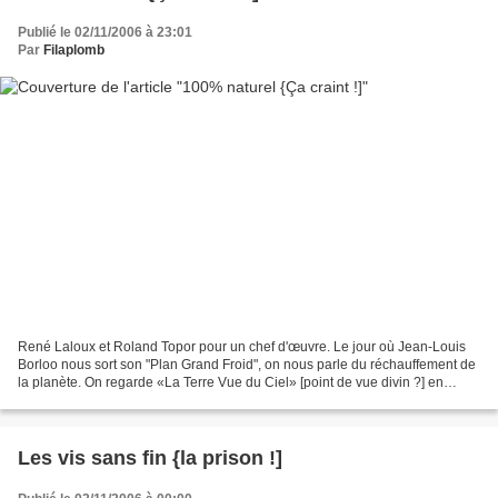
Publié le 02/11/2006 à 23:01
Par
Filaplomb
René Laloux et Roland Topor pour un chef d'œuvre. Le jour où Jean-Louis
Borloo nous sort son "Plan Grand Froid", on nous parle du réchauffement de
la planète. On regarde «La Terre Vue du Ciel» [point de vue divin ?] en
mangeant son Bio™ de Danone. C'est...
Les vis sans fin {la prison !]