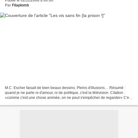
Publié le 02/11/2006 à 00:00
Par
Filaplomb
M.C. Escher faisait de bien beaux dessins. Pleins d'illusions… Résumé :
quand je ne parle ni d'amour, ni de politique, c'est la télévision. Citation :
«comme c'est une chose animée, on ne peut s'empêcher de regarder» C'est
un peu comme une vis sans fin,...