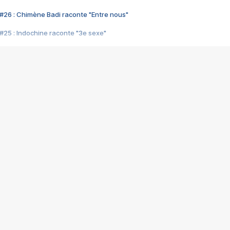
#26 : Chimène Badi raconte "Entre nous"
#25 : Indochine raconte "3e sexe"
#24 : Zaho raconte "C'est chelou"
#23 : Patrick Bruel raconte "Au café des délices"
#22 : Kyo raconte "Le chemin"
#21 : Nolwenn Leroy raconte "Cassé"
#20 : Patrick Hernandez raconte "Born to be alive"
#19 : Lorie raconte "Près de moi"
#18 : Michael Jones raconte "A nos actes manqués" (avec Jean-Jacque
#17 : Khaled raconte "Aïcha"
#16 : Corneille raconte "Parce qu'on vient de loin"
#15 : Indochine raconte "L'aventurier"