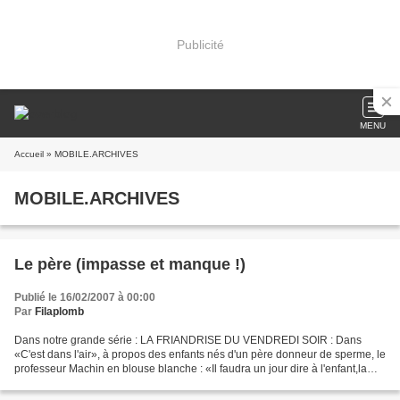
Publicité
MENU
Accueil
» MOBILE.ARCHIVES
MOBILE.ARCHIVES
Le père (impasse et manque !)
Publié le 16/02/2007 à 00:00
Par
Filaplomb
Dans notre grande série : LA FRIANDRISE DU VENDREDI SOIR : Dans
«C'est dans l'air», à propos des enfants nés d'un père donneur de sperme, le
professeur Machin en blouse blanche : «Il faudra un jour dire à l'enfant,la
position du donneur dans son geste»...