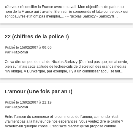
«Je veux réconcilier la France avec le travail. Mon objectif est de parler au
nom de la France qui travaille. Bien sûr, je comprends et lutte contre ceux qui
sont pauvres et n’ont pas d’emploi,…» - Nicolas Sarkozy - Sarkozy.fr
Sarlozy.fr est un fort joli...
22 (chiffres de la police !)
Publié le 15/02/2007 à 00:00
Par
Filaplomb
On va dire un peu de mal de Nicolas Sarkozy. [Ce n'est pas que j'en ai envie,
bien sûr, mais cette attitude de lèches-culs de discrétion des grands médias
m'y oblige]. A Dunkerque, par exemple, il y a un commissariat qui se fait
taper sur les doigts :...
L'amour (Une fois par an !)
Publié le 13/02/2007 à 21:19
Par
Filaplomb
Entre l'amour du commerce et le commerce de l'amour, ce monde n'est
vraiment pas à la hauteur de nos espérances. Vous voulez dire je t'aime ?
Achetez-lui quelque chose. C'est l'acte d'achat qu'on propose comme
déclaration. C'est un peu court jeune homme....