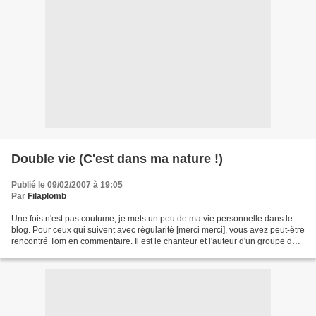
Double vie (C'est dans ma nature !)
Publié le 09/02/2007 à 19:05
Par
Filaplomb
Une fois n'est pas coutume, je mets un peu de ma vie personnelle dans le
blog. Pour ceux qui suivent avec régularité [merci merci], vous avez peut-être
rencontré Tom en commentaire. Il est le chanteur et l'auteur d'un groupe de
Limoges qui s'appelle Polyglotte....