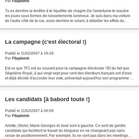
Par
Filaplomb
Tu es derrière la fenêtre à te liquéfier de chagrin.De l'amertume te lascère
les joues sous formes de ruissellements lumineux. Je suis dans ma voiture
de l'autre côté de ta rue, assis derrière le volant, à détailler les effets du
chagrin sur ta beauté...
La campagne (c'est électoral !)
Publié le 11/02/2007 à 19:28
Par
Filaplomb
Est ce que TF1 est au courant pour la campagne électorale ?Et du fait que
Ségolène Royal, à qui vingt-sept pour cent des électeurs français ont d'ores
et déjà décidé d'accorder leur vote, présentait aujourd'hui son programme ?
Son entrée (enfin) dans...
Les candidats [à babord toute !]
Publié le 11/02/2007 à 00:00
Par
Filaplomb
Arlette, Olivier, Marie-Georges et José sont à gauche. Ce sont de gentils
candidats qui facilitent le travail du blogueur en ne changeant pas sans
cesse de positionnement. Par exemple, ils ne vont pas dans les meetings