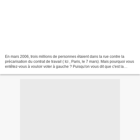
En mars 2006, trois millions de personnes étaient dans la rue contre la
précarisation du contrat de travail ( Ici , Paris, le 7 mars). Mais pourquoi vous
entêtez-vous à vouloir voter à gauche ? Puisqu'on vous dit que c'est la
même chose, qu'il n'y a plus...