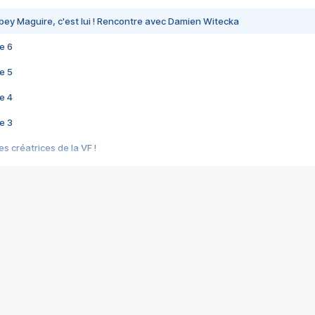
bey Maguire, c'est lui ! Rencontre avec Damien Witecka
e 6
e 5
e 4
e 3
s créatrices de la VF !
e 2
e 1
e Mektoub My Love arrive enfin ! Rencontre avec Shaïn Boumedine et Sal
i : après Toni en famille
elle réalise le bouleversant Dites lui que je l'aime
ais ! Rencontre autour de Vie privée de Rebecca Zlotowski