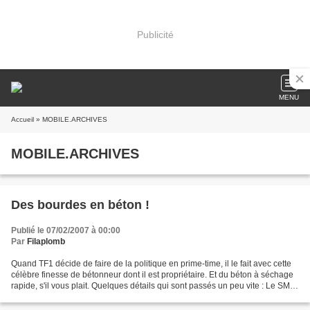
Publicité
MENU
Accueil
» MOBILE.ARCHIVES
MOBILE.ARCHIVES
Des bourdes en béton !
Publié le 07/02/2007 à 00:00
Par
Filaplomb
Quand TF1 décide de faire de la politique en prime-time, il le fait avec cette
célèbre finesse de bétonneur dont il est propriétaire. Et du béton à séchage
rapide, s'il vous plait. Quelques détails qui sont passés un peu vite : Le SMIC
n'est pas le salaire...