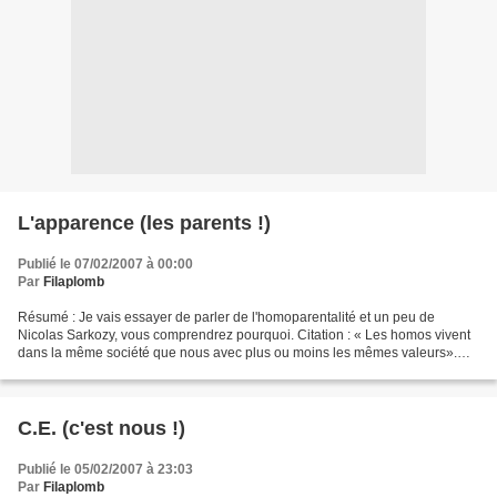
L'apparence (les parents !)
Publié le 07/02/2007 à 00:00
Par
Filaplomb
Résumé : Je vais essayer de parler de l'homoparentalité et un peu de
Nicolas Sarkozy, vous comprendrez pourquoi. Citation : « Les homos vivent
dans la même société que nous avec plus ou moins les mêmes valeurs».
Dans cet article, j'écris les «homosexuels»...
C.E. (c'est nous !)
Publié le 05/02/2007 à 23:03
Par
Filaplomb