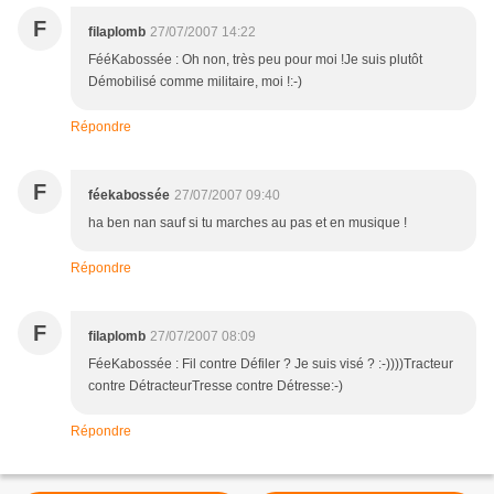
F
filaplomb
27/07/2007 14:22
FééKabossée : Oh non, très peu pour moi !Je suis plutôt
Démobilisé comme militaire, moi !:-)
Répondre
F
féekabossée
27/07/2007 09:40
ha ben nan sauf si tu marches au pas et en musique !
Répondre
F
filaplomb
27/07/2007 08:09
FéeKabossée : Fil contre Défiler ? Je suis visé ? :-))))Tracteur
contre DétracteurTresse contre Détresse:-)
Répondre