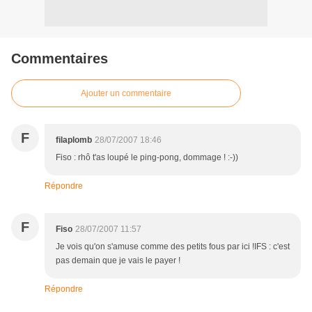
Commentaires
Ajouter un commentaire
F
filaplomb
28/07/2007 18:46
Fiso : rhô t'as loupé le ping-pong, dommage ! :-))
Répondre
F
Fiso
28/07/2007 11:57
Je vois qu'on s'amuse comme des petits fous par ici !IFS : c'est
pas demain que je vais le payer !
Répondre