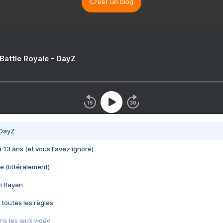
Créer un blog
 Battle Royale - DayZ
 DayZ
 a 13 ans (et vous l'avez ignoré)
e (littéralement)
im Rayan
 toutes les règles
s les jeux vidéo