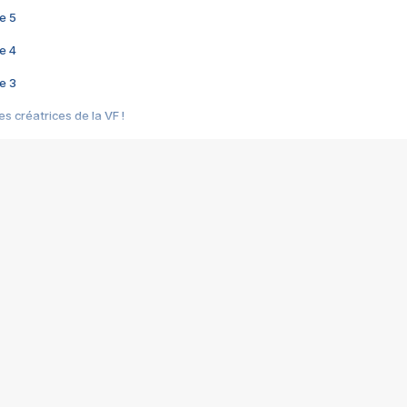
e 5
e 4
e 3
s créatrices de la VF !
e 2
e 1
e Mektoub My Love arrive enfin ! Rencontre avec Shaïn Boumedine et Sal
i : après Toni en famille
elle réalise le bouleversant Dites lui que je l'aime
ais ! Rencontre autour de Vie privée de Rebecca Zlotowski
 de Marguerite, Grave... Rencontre avec Ella Rumpf
 Les Rêveurs, un film intime sur la santé mentale