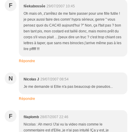
F
féekabossée
29/07/2007 10:45
Oh mais oh, z'arrêtez de me faire passer pour une fille futile !
je peux aussi faire des comm' hypra sèrieux, genre " vous
pensez quoi du CAC40 aujourd'hui ?" Non, ça l'fait pas ? bon
ben tant pis, mon costard est taillé donc, mais moins prêt du
corps s'il vous plait ... j'peux dire un truc ? c'est trop chiant ces
lettres à taper, que sans mes binocles j'arrive même pas à les
lire pfffff !!!
Répondre
N
Nicolas J
29/07/2007 08:54
Je me demande si Ellie n'a pas beaucoup de pseudos...
Répondre
F
filaplomb
28/07/2007 22:46
Nicolas : Ah merci !J'ai vu la video mais comme le
commentaire est d'Ellie, je n'ai pas intuité !Ça y est, je