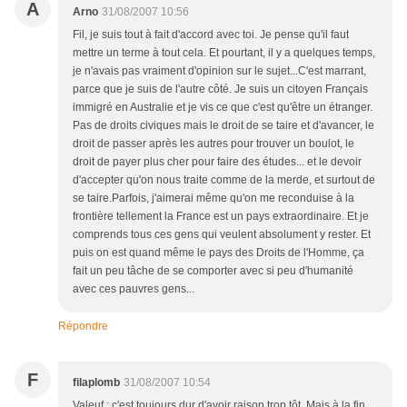
A
Arno
31/08/2007 10:56
Fil, je suis tout à fait d'accord avec toi. Je pense qu'il faut
mettre un terme à tout cela. Et pourtant, il y a quelques temps,
je n'avais pas vraiment d'opinion sur le sujet...C'est marrant,
parce que je suis de l'autre côté. Je suis un citoyen Français
immigré en Australie et je vis ce que c'est qu'être un étranger.
Pas de droits civiques mais le droit de se taire et d'avancer, le
droit de passer après les autres pour trouver un boulot, le
droit de payer plus cher pour faire des études... et le devoir
d'accepter qu'on nous traite comme de la merde, et surtout de
se taire.Parfois, j'aimerai même qu'on me reconduise à la
frontière tellement la France est un pays extraordinaire. Et je
comprends tous ces gens qui veulent absolument y rester. Et
puis on est quand même le pays des Droits de l'Homme, ça
fait un peu tâche de se comporter avec si peu d'humanité
avec ces pauvres gens...
Répondre
F
filaplomb
31/08/2007 10:54
Valeuf : c'est toujours dur d'avoir raison trop tôt. Mais à la fin,