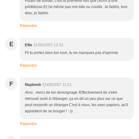
Putain de bordel, c'est la première fois que j'écris à une
préfètesse.Et j'ai même pas mis bite ou couille. Je faiblis, bon
dieu, je faiblis.
Répondre
E
Ellie
31/08/2007 12:52
Fil tu portes bien ton nom, tu ne manques pas d'aplomb.
Répondre
F
filaplomb
31/08/2007 11:01
Arno : merci de ton temoignage !Effectivement de s'etre
retrouvé isolé à l'étranger, ça en dit un peu plus sur ce que
peut ressentir un étranger.C'est à nous, les avec-papiers, qu'il
appartient de se bouger ! :-))
Répondre