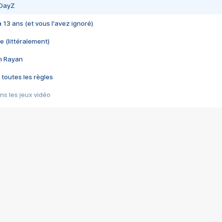
 DayZ
 a 13 ans (et vous l'avez ignoré)
e (littéralement)
im Rayan
 toutes les règles
s les jeux vidéo
us choquant de Rockstar ? - Le scandale BULLY
e plus moche de Steam
du RÊVE tourne au CAUCHEMAR
pendant 8 heures
it… à tort
umiliés par un jeu vidéo
ire - Final Fantasy 8