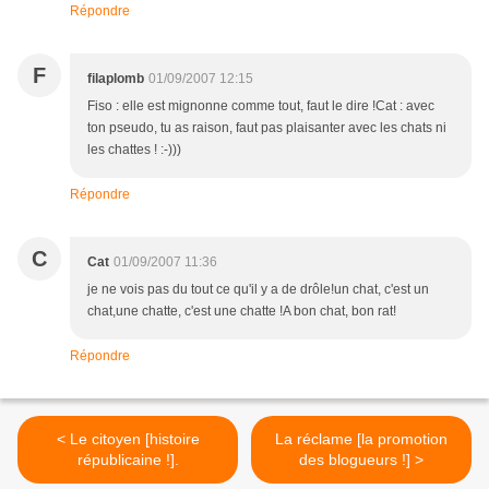
Répondre
F
filaplomb
01/09/2007 12:15
Fiso : elle est mignonne comme tout, faut le dire !Cat : avec
ton pseudo, tu as raison, faut pas plaisanter avec les chats ni
les chattes ! :-)))
Répondre
C
Cat
01/09/2007 11:36
je ne vois pas du tout ce qu'il y a de drôle!un chat, c'est un
chat,une chatte, c'est une chatte !A bon chat, bon rat!
Répondre
< Le citoyen [histoire
La réclame [la promotion
républicaine !].
des blogueurs !] >