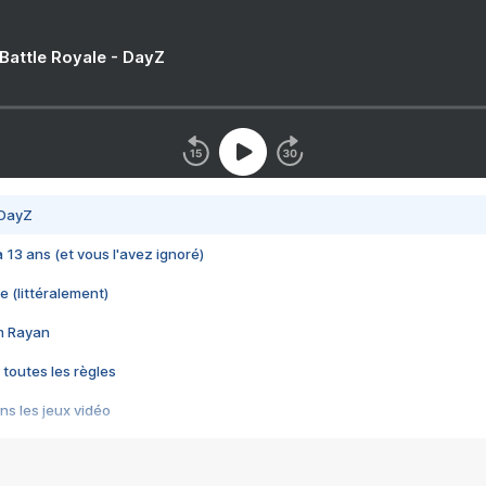
 Battle Royale - DayZ
 DayZ
 a 13 ans (et vous l'avez ignoré)
e (littéralement)
im Rayan
 toutes les règles
s les jeux vidéo
us choquant de Rockstar ? - Le scandale BULLY