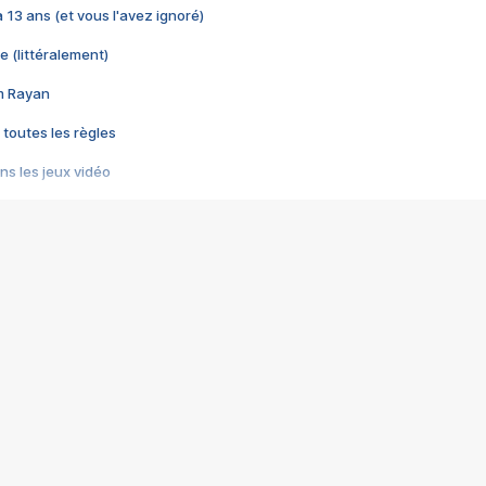
 a 13 ans (et vous l'avez ignoré)
e (littéralement)
im Rayan
 toutes les règles
s les jeux vidéo
us choquant de Rockstar ? - Le scandale BULLY
e plus moche de Steam
du RÊVE tourne au CAUCHEMAR
pendant 8 heures
it… à tort
umiliés par un jeu vidéo
ire - Final Fantasy 8
ti un empire - Age of Empires