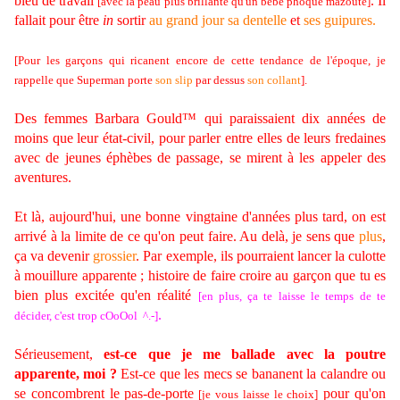
bleu de travail
. Il
[avec la peau plus brillante qu'un bébé phoque mazouté]
fallait pour être
in
sortir
au grand jour
sa dentelle
et
ses guipures.
[Pour les garçons qui ricanent encore de cette tendance de l'époque, je
rappelle que Superman porte
son slip
par dessus
son collant
].
Des femmes Barbara Gould™ qui paraissaient dix années de
moins que leur état-civil, pour parler entre elles de leurs fredaines
avec de jeunes éphèbes de passage, se mirent à les appeler des
aventures.
Et là, aujourd'hui, une bonne vingtaine d'années plus tard, on est
arrivé à la limite de ce qu'on peut faire. Au delà, je sens que
plus
,
ça va devenir
grossier
. Par exemple, ils pourraient lancer la culotte
à mouillure apparente ; histoire de faire croire au garçon que tu es
bien plus excitée qu'en réalité
[en plus, ça te laisse le temps de te
.
décider, c'est trop cOoOol ^.-]
Sérieusement,
est-ce que je me ballade avec la poutre
apparente, moi ?
Est-ce que les mecs se bananent la calandre
ou
se concombrent le pas-de-porte
pour qu'on
[je vous laisse le choix]