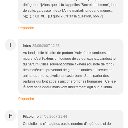
délégance ![Alors que si tu l'appelles "Secret de femme", tout
de suite, ça passe mieux ! Ah le marketing, quand même…
:-))) ). : XB XB [Et quoi ? C'était la question, non ?]
Répondre
I
Irène
25/09/2007 12:53
Au fond, cette histoire de parfum "Vulva" aux senteurs de
moule, c'est l'extension logique de ce qui existe... L'industrie
du parfum utilise souvent comme fixateur (ou note de fond)
des molécules provenant de glandes anales ou sexuelles
animales : musc, civettone, castoréum...Sans parler des
parfums qui font appels aux phéromones humaines ! Celles-
là sont sans odeur mais vont directement agir sur la libido.
Répondre
F
Filaplomb
24/09/2007 21:44
Omelette : tu n'imagines pas le nombre d'ingérieurs et de