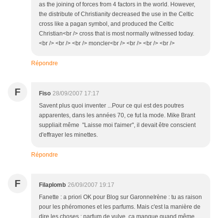
as the joining of forces from 4 factors in the world. However,
the distribute of Christianity decreased the use in the Celtic
cross like a pagan symbol, and produced the Celtic
Christian<br /> cross that is most normally witnessed today.
<br /> <br /> <br /> moncler<br /> <br /> <br /> <br />
Répondre
F
Fiso
28/09/2007 17:17
Savent plus quoi inventer ...Pour ce qui est des poutres
apparentes, dans les années 70, ce fut la mode. Mike Brant
suppliait même "Laisse moi t'aimer", il devait être conscient
d'effrayer les minettes.
Répondre
F
Filaplomb
26/09/2007 19:17
Fanette : a priori OK pour Blog sur GaronneIrène : tu as raison
pour les phéromones et les parfums. Mais c'est la manière de
dire les choses : parfum de vulve, ça manque quand même