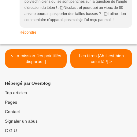
polytechniciens qui se sont penchés sur la question de l'angle
d'érection du téton ! :-)))Nicolas : et pourquoi un vieux de 80
ans ne pourrait pas porter des tailles basses ? :-)))Lutine : ton
commentaire n'apparait pas mais je l'ai reçu par mail !
Répondre
< La mission [les pointillés
Les titres [Ah il est bien
disparus !]
celui-là !] >
Hébergé par Overblog
Top articles
Pages
Contact
Signaler un abus
C.G.U.