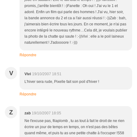
promis, j'arrête bientôt ! :-)Fanette : Oh oui ! J'ai vu le 1 et
adoré. Enfin un film qui parle des hommes ! J'ai vu, hier soir,
la bande annonce du 2 et ca a l'air aussi réussi ! :-))Zab : bah,
j'aimerais bien écrire tous les jours. En ce moment, je n'ai pas
encore intégré le nouveau rythme…Cela dit, je voulais publier
la photo de la chatte qui saute ! :-))Vivi : elle a le poil laineux
naturellement ! J'adoooore ! :-)))
Répondre
V
Vivi
19/10/2007 18:51
L'hiver sera rude, Pixelle fait son poil d'hiver !
Répondre
Z
zab
19/10/2007 18:05
Ne t'excuse pas, filaplomb , tu as tout à fait le droit de ne rien
écrire un jour de temps en temps, on n'est pas des bêtes
quand même, et puis tu as une petite chatte à t'occuper !S58