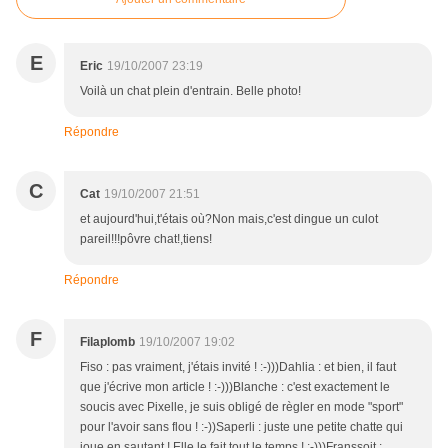
E
Eric
19/10/2007 23:19
Voilà un chat plein d'entrain. Belle photo!
Répondre
C
Cat
19/10/2007 21:51
et aujourd'hui,t'étais où?Non mais,c'est dingue un culot
pareil!!!pôvre chat!,tiens!
Répondre
F
Filaplomb
19/10/2007 19:02
Fiso : pas vraiment, j'étais invité ! :-)))Dahlia : et bien, il faut
que j'écrive mon article ! :-)))Blanche : c'est exactement le
soucis avec Pixelle, je suis obligé de règler en mode "sport"
pour l'avoir sans flou ! :-))Saperli : juste une petite chatte qui
joue en sautant ! Elle le fait tout le temps ! :-)))Franssoit :