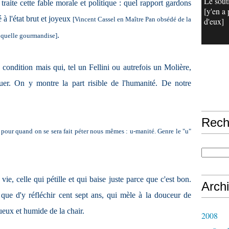
Le sout
traite cette fable morale et politique : quel rapport gardons
[y'en a 
 à l'état brut et joyeux
[Vincent Cassel en Maître Pan obsédé de la
d'eux]
.
l, quelle gourmandise]
 condition mais qui, tel un Fellini ou autrefois un Molière,
quer. On y montre la part risible de l'humanité. De notre
Rech
pour quand on se sera fait péter nous mêmes : u-manité. Genre le "u"
ie, celle qui pétille et qui baise juste parce que c'est bon.
Arch
 que d'y réfléchir cent sept ans, qui mèle à la douceur de
eux et humide de la chair.
2008