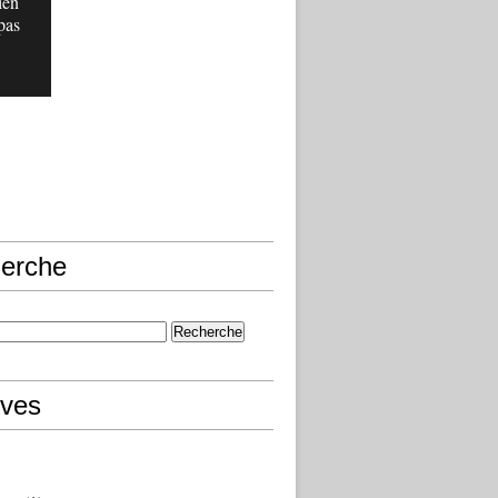
ien
pas
erche
ives