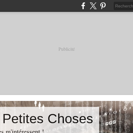
Publicité
s Petites Choses
es m'intéressent !