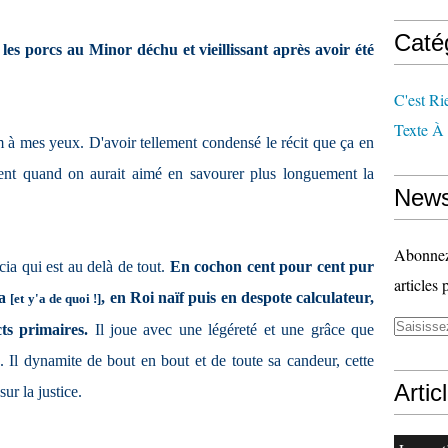
Caté
es porcs au Minor déchu et vieillissant après avoir été
C'est Ri
Texte À
lm à mes yeux. D'avoir tellement condensé le récit que ça en
înent quand on aurait aimé en savourer plus longuement la
News
Abonnez-
rcia qui est au delà de tout.
En cochon cent pour cent pur
articles 
ia
, en Roi naïf puis en despote calculateur,
[et y'a de quoi !]
ts primaires.
Il joue avec une légéreté et une grâce que
. Il dynamite de bout en bout et de toute sa candeur, cette
Artic
sur la justice.