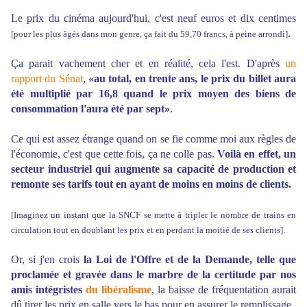
Le prix du cinéma aujourd'hui, c'est neuf euros et dix centimes
.
[pour les plus âgés dans mon genre, ça fait du 59,70 francs, à peine arrondi]
Ça parait vachement cher et en réalité, cela l'est. D'après
un
rapport du Sén
at
,
«au total, en trente ans, le prix du billet aura
été multiplié par 16,8 quand le prix moyen des biens de
consommation l'aura été par sept»
.
Ce qui est assez étrange quand on se fie comme moi aux règles de
l'économie, c'est que cette fois, ça ne colle pas.
Voilà en effet, un
secteur industriel qui augmente sa capacité de production et
remonte ses tarifs tout en ayant de moins en moins de clients.
[Imaginez un instant que la SNCF se mette à tripler le nombre de trains en
circulation tout en doublant les prix et en perdant la moitié de ses clients].
Or, si j'en crois
la Loi de l'Offre et de la Demande, telle que
proclamée et gravée dans le marbre de la certitude par nos
amis intégristes
du libéralisme
, la baisse de fréquentation aurait
dû tirer les prix en salle vers le bas pour en assurer le remplissage.