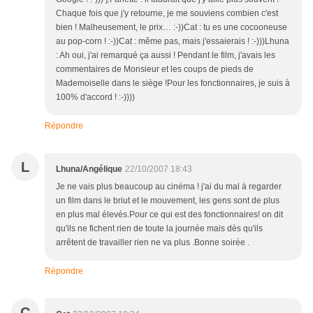
Chaque fois que j'y retourne, je me souviens combien c'est
bien ! Malheusement, le prix… :-))Cat : tu es une cocooneuse
au pop-corn ! :-))Cat : même pas, mais j'essaierais ! :-)))Lhuna
: Ah oui, j'ai remarqué ça aussi ! Pendant le film, j'avais les
commentaires de Monsieur et les coups de pieds de
Mademoiselle dans le siège !Pour les fonctionnaires, je suis à
100% d'accord ! :-))))
Répondre
L
Lhuna/Angélique
22/10/2007 18:43
Je ne vais plus beaucoup au cinéma ! j'ai du mal à regarder
un film dans le briut et le mouvement, les gens sont de plus
en plus mal élevés.Pour ce qui est des fonctionnaires! on dit
qu'ils ne fichent rien de toute la journée mais dès qu'ils
arrêtent de travailler rien ne va plus .Bonne soirée .
Répondre
C