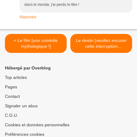
dans le monde, j'ai perdu le titre !
Répondre
< Le film [une comédie
Le destin [veuillez excuser
mythologique !]
cette interruption
temporaire de notre
programme !]. >
Hébergé par Overblog
Top articles
Pages
Contact
Signaler un abus
C.G.U.
Cookies et données personnelles
Préférences cookies