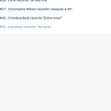
28 : Lorie raconte "Je vais vite"
#27 : Christophe Willem raconte "Jacques a dit"
#26 : Chimène Badi raconte "Entre nous"
#25 : Indochine raconte "3e sexe"
#24 : Zaho raconte "C'est chelou"
#23 : Patrick Bruel raconte "Au café des délices"
#22 : Kyo raconte "Le chemin"
#21 : Nolwenn Leroy raconte "Cassé"
#20 : Patrick Hernandez raconte "Born to be alive"
#19 : Lorie raconte "Près de moi"
#18 : Michael Jones raconte "A nos actes manqués" (avec Jean-Jacque
#17 : Khaled raconte "Aïcha"
#16 : Corneille raconte "Parce qu'on vient de loin"