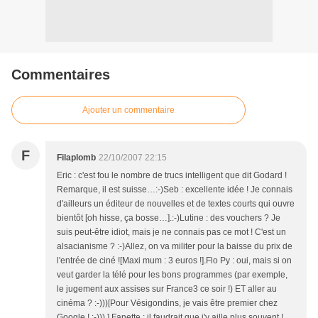
Commentaires
Ajouter un commentaire
F
Filaplomb
22/10/2007 22:15
Eric : c'est fou le nombre de trucs intelligent que dit Godard !
Remarque, il est suisse…:-)Seb : excellente idée ! Je connais
d'ailleurs un éditeur de nouvelles et de textes courts qui ouvre
bientôt [oh hisse, ça bosse…].:-)Lutine : des vouchers ? Je
suis peut-être idiot, mais je ne connais pas ce mot ! C'est un
alsacianisme ? :-)Allez, on va militer pour la baisse du prix de
l'entrée de ciné ![Maxi mum : 3 euros !].Flo Py : oui, mais si on
veut garder la télé pour les bons programmes (par exemple,
le jugement aux assises sur France3 ce soir !) ET aller au
cinéma ? :-)))[Pour Vésigondins, je vais être premier chez
Google ! :-))) ].Fanette : il faudrait que j'y aille plus souvent !