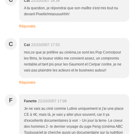
Cat
22/10/2007 18:34
A ta question, je répondrai que son maître s'est mis tout nu
devant Pixelle!miaouuuhhh!
Répondre
C
Cat
22/10/2007 17:53
moi,ce que je préfére au cinéma,ce sont les Pop Corns!pour
les films, le loueur vidéo me convient assez, un compromis
rentable,et tant pis pour les Gaumont et Cie!par contre, je ne
vais pas plaindre les acteurs et le businees autour!
Répondre
F
Fanette
22/10/2007 17:08
Je ne vais au ciné comme Lutine uniquement si j'ai une place
CE à 4€, mais là, je vais y aller plus souvent, car il ya
d'excellents documentaires à voir :- Un jour la terre- Le coeur
des hommes 2- le dernier voyage du juge Feng (cinéma ABC
Toulouse)et je cherche aussi un documentaire sur la nutrition