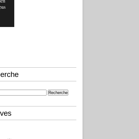
ien
pas
erche
ives