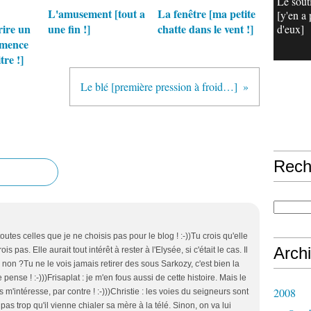
Le sout
L'amusement [tout a
La fenêtre [ma petite
[y'en a 
ire un
une fin !]
chatte dans le vent !]
d'eux]
mmence
tre !]
Le blé [première pression à froid…]
Rech
toutes celles que je ne choisis pas pour le blog ! :-))Tu crois qu'elle
Arch
s pas. Elle aurait tout intérêt à rester à l'Elysée, si c'était le cas. Il
, non ?Tu ne le vois jamais retirer des sous Sarkozy, c'est bien la
le pense ! :-)))Frisaplat : je m'en fous aussi de cette histoire. Mais le
2008
s m'intéresse, par contre ! :-)))Christie : les voies du seigneurs sont
pas trop qu'il vienne chialer sa mère à la télé. Sinon, on va lui