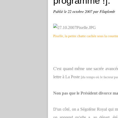
programme !].
Publié le
22 octobre 2007
par Filaplomb
Pixelle, la petite chatte cachée sous la couette
C'est quand même une sacrée avancée 
lettre à La Poste
[du temps où le facteur pa
Non pas que le Président divorce mais
D'un côté, on a Ségolène Royal qui ma
on apprend qu'elle a, au départ, ét