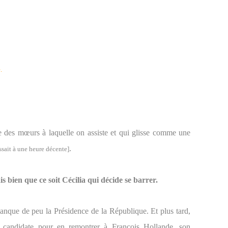
.
des mœurs à laquelle on assiste et qui glisse comme une
.
ssait à une heure décente]
 bien que ce soit Cécilia qui décide se barrer.
nque de peu la Présidence de la République. Et plus tard,
é candidate pour en remontrer à François Hollande, son