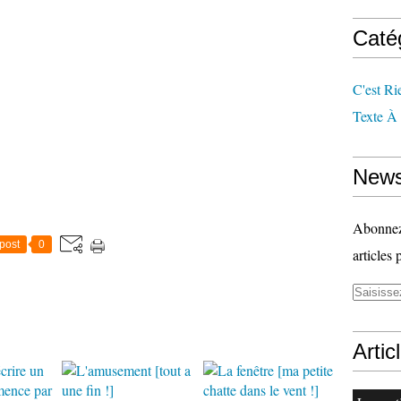
Caté
C'est Ri
Texte À
News
Abonnez-
post
0
articles 
Artic