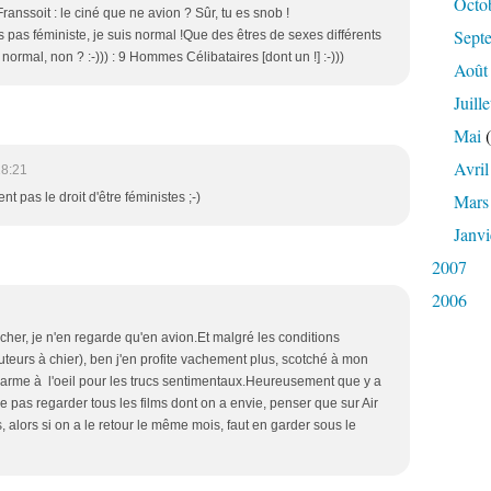
Octo
Franssoit : le ciné que ne avion ? Sûr, tu es snob !
Sept
 pas féministe, je suis normal !Que des êtres de sexes différents
 normal, non ? :-))) : 9 Hommes Célibataires [dont un !] :-)))
Août
Juille
Mai
(
Avril
18:21
t pas le droit d'être féministes ;-)
Mars
Janvi
2007
2006
s cher, je n'en regarde qu'en avion.Et malgré les conditions
eurs à chier), ben j'en profite vachement plus, scotché à mon
la larme à l'oeil pour les trucs sentimentaux.Heureusement que y a
ne pas regarder tous les films dont on a envie, penser que sur Air
, alors si on a le retour le même mois, faut en garder sous le