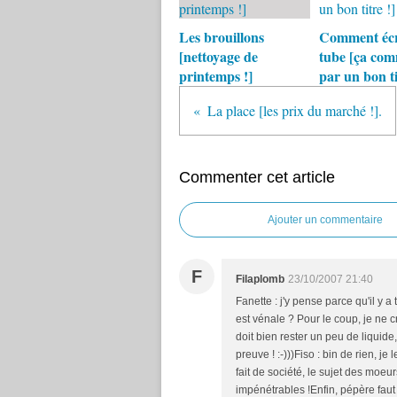
Les brouillons
Comment écr
[nettoyage de
tube [ça co
printemps !]
par un bon ti
La place [les prix du marché !].
Commenter cet article
Ajouter un commentaire
F
Filaplomb
23/10/2007 21:40
Fanette : j'y pense parce qu'il y a 
est vénale ? Pour le coup, je ne croi
doit bien rester un peu de liquide
preuve ! :-)))Fiso : bin de rien, je 
fait de société, le sujet des moeur
impénétrables !Enfin, pépère faut 