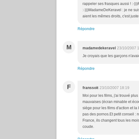
rappeler ses frasques aussi ! :-)))
:-)))MadameDeKeravel : je ne suis
aient les mêmes droits, c'est juste
Répondre
M
madamedekeravel
23/10/2007 
Je croyais que les garçons n'avaien
Répondre
F
franssoit
23/10/2007 18:19
Moi pour les films, j'ai trouvé plu
mauvaises (écran minable et écout
siège pour les films d'action et 
pas des pornos.Et petit conseil : 
France, ils changent tous les mois
coude.